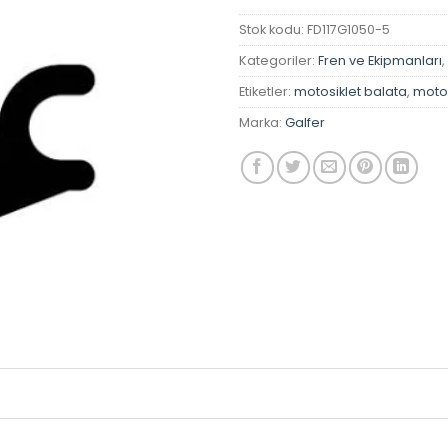
Stok kodu:
FD117G1050-5
Kategoriler:
Fren ve Ekipmanları
,
Etiketler:
motosiklet balata
,
motos
Marka:
Galfer