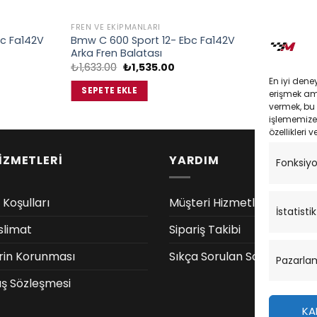
FREN VE EKIPMANLARI
FREN VE EKIP
bc Fa142V
Bmw C 600 Sport 12- Ebc Fa142V
Ebc Fa630V
Arka Fren Balatası
Balatası
Orijinal
Şu
₺
1,633.00
₺
1,535.00
₺
2,650.00
daki
fiyat:
andaki
En iyi dene
at:
₺1,633.00.
fiyat:
SEPETE EKLE
SEPETE EK
erişmek amac
,535.00.
₺1,535.00.
vermek, bu 
işlememize 
özellikleri v
İZMETLERİ
YARDIM
Fonksiy
 Koşulları
Müşteri Hizmetleri
İstatistik
slimat
Sipariş Takibi
lerin Korunması
Sıkça Sorulan Sorular
Pazarla
ış Sözleşmesi
KA