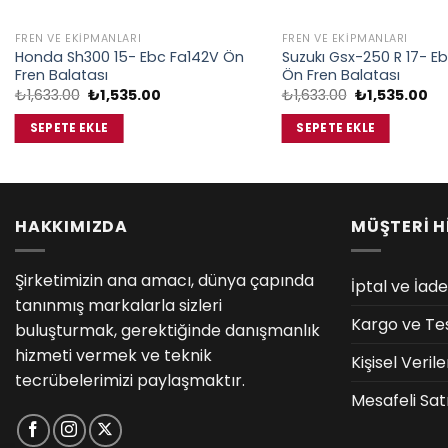
FREN VE EKIPMANLARI
FREN VE EKIPMANLARI
Honda Sh300 15- Ebc Fa142V Ön
Suzukı Gsx-250 R 17- E
Fren Balatası
Ön Fren Balatası
Orijinal
Şu
Orijinal
Şu
₺
1,633.00
₺
1,535.00
₺
1,633.00
₺
1,535.00
fiyat:
andaki
fiyat:
an
₺1,633.00.
fiyat:
₺1,633.00.
fiy
SEPETE EKLE
SEPETE EKLE
₺1,535.00.
₺1
HAKKIMIZDA
MÜŞTERİ H
Şirketimizin ana amacı, dünya çapında
İptal ve İade
tanınmış markalarla sizleri
Kargo ve Te
buluşturmak, gerektiğinde danışmanlık
hizmeti vermek ve teknik
Kişisel Veri
tecrübelerimizi paylaşmaktır.
Mesafeli Sat