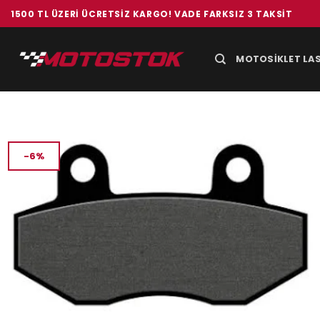
İçeriğe
1500 TL ÜZERI ÜCRETSIZ KARGO! VADE FARKSIZ 3 TAKSIT
atla
MOTOSIKLET LAS
-6%