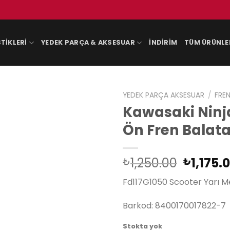
TIKLERI
YEDEK PARÇA & AKSESUAR
İNDIRIM
TÜM ÜRÜNLE
YEDEK PARÇA AKSESUAR
/
FREN
Kawasaki Ninja
Ön Fren Balata
Orijinal
1,250.00
1,175.
₺
₺
fiyat:
Fd117G1050 Scooter Yarı Me
₺1,250.
Barkod: 8400170017822-7
Stokta yok