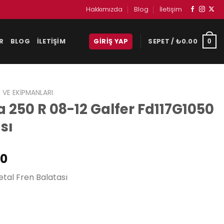
Hakkımızda
Blog
İletişim
R
BLOG
İLETIŞIM
GIRIŞ YAP
SEPET /
₺
0.00
0
 VE EKIPMANLARI
 250 R 08-12 Galfer Fd117G1050
sı
Şu
00
andaki
tal Fren Balatası
00.
fiyat:
₺1,175.00.