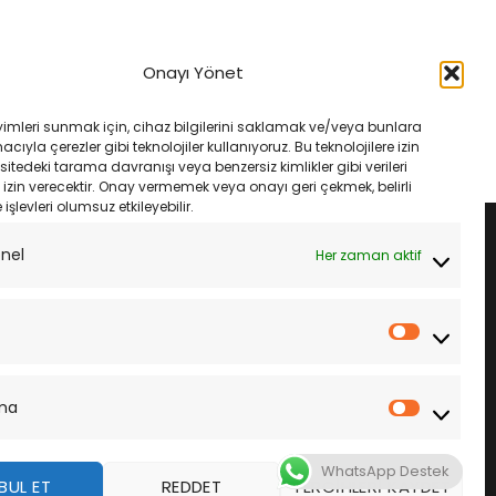
MANLARI
FREN VE EKIPMANLARI
 Yarı Metal Fren
Yamaha Wr 250 X 08- Ebc Fa142V
Onayı Yönet
Ön Fren Balatası
Orijinal
Şu
Orijinal
Şu
₺
2,250.00
₺
1,633.00
₺
1,535.00
fiyat:
andaki
fiyat:
andaki
yimleri sunmak için, cihaz bilgilerini saklamak ve/veya bunlara
₺2,650.00.
fiyat:
₺1,633.00.
fiyat:
LE
SEPETE EKLE
ıyla çerezler gibi teknolojiler kullanıyoruz. Bu teknolojilere izin
₺2,250.00.
₺1,535.00.
sitedeki tarama davranışı veya benzersiz kimlikler gibi verileri
izin verecektir. Onay vermemek veya onayı geri çekmek, belirli
e işlevleri olumsuz etkileyebilir.
onel
Her zaman aktif
İstatistik
ma
Pazarla
WhatsApp Destek
BUL ET
REDDET
TERCIHLERI KAYDET