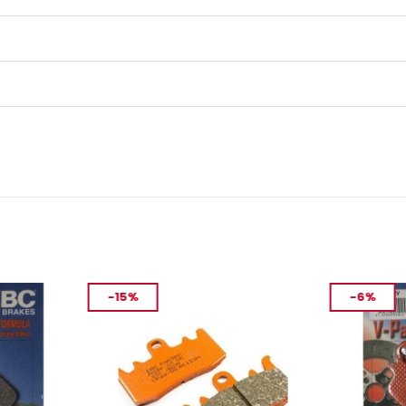
-15%
-6%