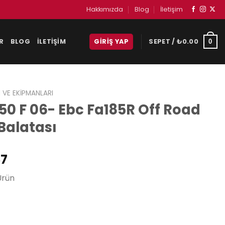
Hakkımızda
Blog
İletişim
R
BLOG
İLETIŞIM
GIRIŞ YAP
SEPET /
₺
0.00
0
 VE EKIPMANLARI
0 F 06- Ebc Fa185R Off Road
Balatası
Şu
57
andaki
Ürün
0.
fiyat:
₺1,247.57.