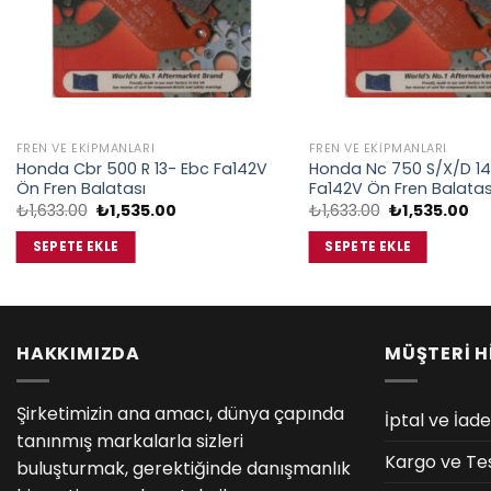
FREN VE EKIPMANLARI
FREN VE EKIPMANLARI
Honda Cbr 500 R 13- Ebc Fa142V
Honda Nc 750 S/X/D 14
Ön Fren Balatası
Fa142V Ön Fren Balatas
Orijinal
Şu
Orijinal
Şu
₺
1,633.00
₺
1,535.00
₺
1,633.00
₺
1,535.00
fiyat:
andaki
fiyat:
an
₺1,633.00.
fiyat:
₺1,633.00.
fiy
SEPETE EKLE
SEPETE EKLE
₺1,535.00.
₺1
HAKKIMIZDA
MÜŞTERİ H
Şirketimizin ana amacı, dünya çapında
İptal ve İade
tanınmış markalarla sizleri
Kargo ve Te
buluşturmak, gerektiğinde danışmanlık