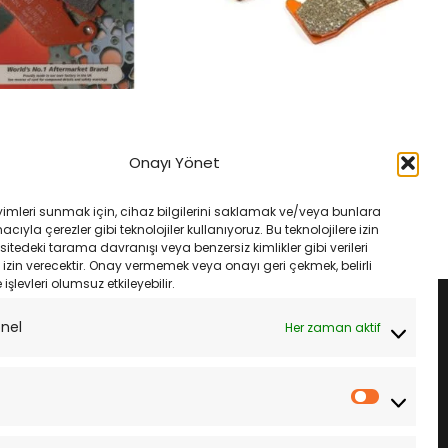
MANLARI
FREN VE EKIPMANLARI
Sport 12- Ebc Fa142V
Bmw F 800 R 15- Ebc Fa630V Ön
Onayı Yönet
alatası
Fren Balatası
rijinal
Şu
Orijinal
Şu
₺
1,535.00
₺
2,650.00
₺
2,250.00
iyat:
andaki
fiyat:
andaki
yimleri sunmak için, cihaz bilgilerini saklamak ve/veya bunlara
1,633.00.
fiyat:
₺2,650.00.
fiyat:
LE
SEPETE EKLE
ıyla çerezler gibi teknolojiler kullanıyoruz. Bu teknolojilere izin
₺1,535.00.
₺2,250.00.
sitedeki tarama davranışı veya benzersiz kimlikler gibi verileri
izin verecektir. Onay vermemek veya onayı geri çekmek, belirli
e işlevleri olumsuz etkileyebilir.
onel
Her zaman aktif
İstatistik