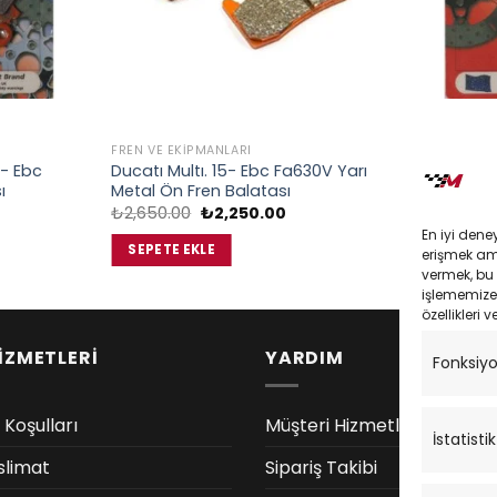
FREN VE EKIPMANLARI
FREN VE EKIP
- Ebc
Ducatı Multı. 15- Ebc Fa630V Yarı
Bmw C 600 
ı
Metal Ön Fren Balatası
Arka Fren B
Orijinal
Şu
O
₺
2,650.00
₺
2,250.00
₺
1,633.00
daki
fiyat:
andaki
f
En iyi dene
at:
₺2,650.00.
fiyat:
₺
SEPETE EKLE
SEPETE EK
erişmek amac
,535.00.
₺2,250.00.
vermek, bu 
işlememize 
özellikleri v
İZMETLERİ
YARDIM
Fonksiy
 Koşulları
Müşteri Hizmetleri
İstatistik
slimat
Sipariş Takibi