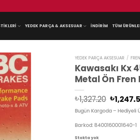
TIKLERI
YEDEK PARÇA & AKSESUAR
İNDIRIM
TÜM ÜRÜNLE
YEDEK PARÇA AKSESUAR
/
FREN
Kawasakı Kx 45
Metal Ön Fren 
Orijinal
1,327.20
1,247.
₺
₺
fiyat:
Bugün Kargoda – Hediyeli 
₺1,327.2
Barkod: 8400160001640-1
Stokta yok