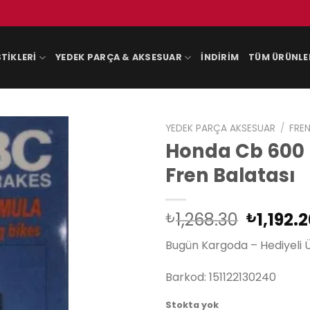
TIKLERI
YEDEK PARÇA & AKSESUAR
İNDIRIM
TÜM ÜRÜNLE
YEDEK PARÇA AKSESUAR
/
FREN
Honda Cb 600 
Fren Balatası
Orijinal
1,268.30
1,192.
₺
₺
fiyat:
Bugün Kargoda – Hediyeli 
₺1,268.
Barkod: 151122130240
Stokta yok