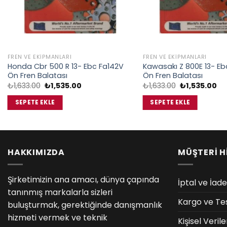
FREN VE EKIPMANLARI
FREN VE EKIPMANLARI
Honda Cbr 500 R 13- Ebc Fa142V
Kawasakı Z 800E 13- Eb
Ön Fren Balatası
Ön Fren Balatası
Orijinal
Şu
Orijinal
Şu
₺
1,633.00
₺
1,535.00
₺
1,633.00
₺
1,535.00
fiyat:
andaki
fiyat:
an
₺1,633.00.
fiyat:
₺1,633.00.
fiy
SEPETE EKLE
SEPETE EKLE
₺1,535.00.
₺1
HAKKIMIZDA
MÜŞTERİ H
Şirketimizin ana amacı, dünya çapında
İptal ve İade
tanınmış markalarla sizleri
Kargo ve Te
buluşturmak, gerektiğinde danışmanlık
hizmeti vermek ve teknik
Kişisel Veri