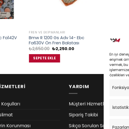
FREN VE EKIPMANLARI
FREN VE EKIP
c Fa142V
Bmw R 1200 Gs Adv 14- Ebc
Bmw F 800 
Fa630V Ön Fren Balatası
Fren Balata
Orijinal
Şu
₺
2,650.00
₺
2,250.00
₺
2,650.00
daki
fiyat:
andaki
En iyi dene
at:
₺2,650.00.
fiyat:
SEPETE EKLE
SEPETE EK
erişmek amac
,535.00.
₺2,250.00.
vermek, bu 
işlememize 
özellikleri v
İZMETLERİ
YARDIM
Fonksiy
 Koşulları
Müşteri Hizmetleri
İstatistik
slimat
Sipariş Takibi
lerin Korunması
Sıkça Sorulan Sorular
Pazarla