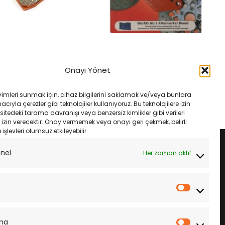
MANLARI
FREN VE EKIPMANLARI
R 15- Ebc Fa630V Ön
Suzukı Gsx-250 R 17- Ebc Fa142V
Onayı Yönet
sı
Ön Fren Balatası
Orijinal
Şu
Orijinal
Şu
₺
2,250.00
₺
1,633.00
₺
1,535.00
fiyat:
andaki
fiyat:
andaki
yimleri sunmak için, cihaz bilgilerini saklamak ve/veya bunlara
₺2,650.00.
fiyat:
₺1,633.00.
fiyat:
LE
SEPETE EKLE
ıyla çerezler gibi teknolojiler kullanıyoruz. Bu teknolojilere izin
₺2,250.00.
₺1,535.00.
sitedeki tarama davranışı veya benzersiz kimlikler gibi verileri
izin verecektir. Onay vermemek veya onayı geri çekmek, belirli
e işlevleri olumsuz etkileyebilir.
onel
Her zaman aktif
İstatistik
ma