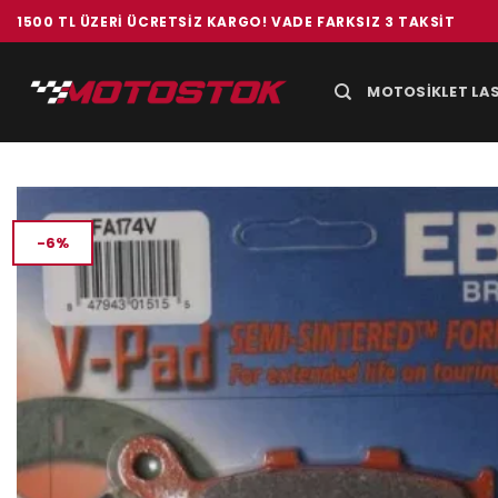
İçeriğe
1500 TL ÜZERI ÜCRETSIZ KARGO! VADE FARKSIZ 3 TAKSIT
atla
MOTOSIKLET LAS
-6%