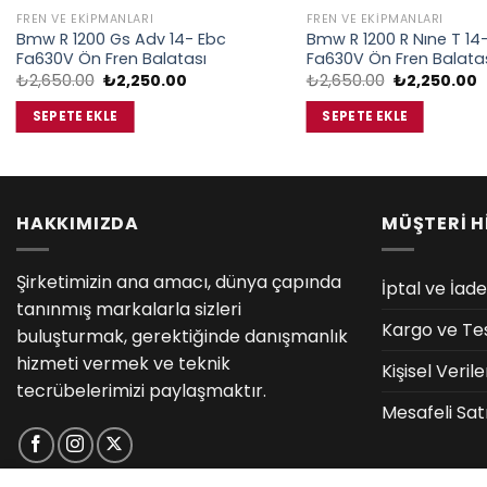
FREN VE EKIPMANLARI
FREN VE EKIPMANLARI
Bmw R 1200 Gs Adv 14- Ebc
Bmw R 1200 R Nıne T 14
Fa630V Ön Fren Balatası
Fa630V Ön Fren Balata
Orijinal
Şu
Orijinal
Ş
₺
2,650.00
₺
2,250.00
₺
2,650.00
₺
2,250.00
fiyat:
andaki
fiyat:
a
₺2,650.00.
fiyat:
₺2,650.00.
f
SEPETE EKLE
SEPETE EKLE
₺2,250.00.
₺
HAKKIMIZDA
MÜŞTERİ H
Şirketimizin ana amacı, dünya çapında
İptal ve İade
tanınmış markalarla sizleri
Kargo ve Te
buluşturmak, gerektiğinde danışmanlık
hizmeti vermek ve teknik
Kişisel Veri
tecrübelerimizi paylaşmaktır.
Mesafeli Sat