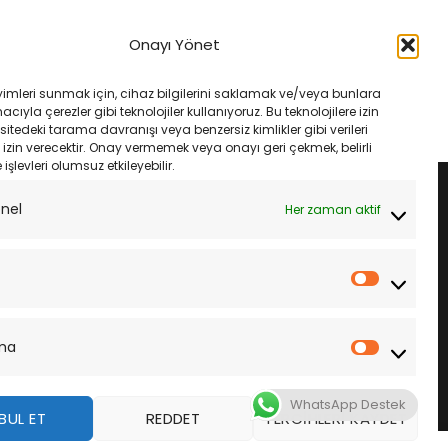
MANLARI
FREN VE EKIPMANLARI
 Rt Lc 14- Ebc Fa630V
Honda Vt 600 Cd Shadow 94-
Onayı Yönet
latası
Ebc Fa142V Ön Fren Balatası
Orijinal
Şu
Orijinal
Şu
₺
2,250.00
₺
1,633.00
₺
1,535.00
fiyat:
andaki
fiyat:
andaki
yimleri sunmak için, cihaz bilgilerini saklamak ve/veya bunlara
₺2,650.00.
fiyat:
₺1,633.00.
fiyat:
LE
SEPETE EKLE
ıyla çerezler gibi teknolojiler kullanıyoruz. Bu teknolojilere izin
₺2,250.00.
₺1,535.00.
sitedeki tarama davranışı veya benzersiz kimlikler gibi verileri
izin verecektir. Onay vermemek veya onayı geri çekmek, belirli
e işlevleri olumsuz etkileyebilir.
onel
Her zaman aktif
İstatistik
ma
Pazarla
WhatsApp Destek
BUL ET
REDDET
TERCIHLERI KAYDET