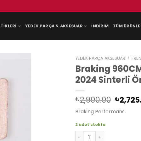
TIKLERI
YEDEK PARÇA & AKSESUAR
İNDIRIM
TÜM ÜRÜNLE
YEDEK PARÇA AKSESUAR
/
FREN
Braking 960CM
2024 Sinterli 
Orijina
2,900.00
2,725
₺
₺
fiyat:
Braking Performans
₺2,900
2 adet stokta
Braking 960CM55 BMW R 1250