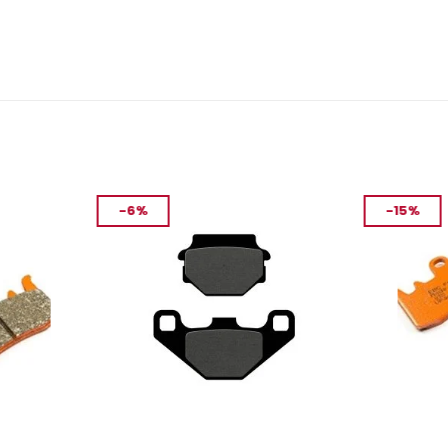
-6%
-15%