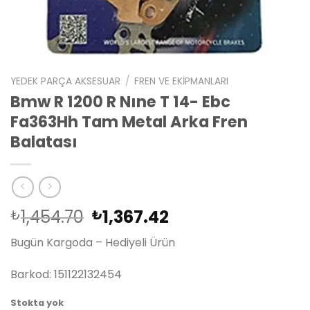
YEDEK PARÇA AKSESUAR
/
FREN VE EKIPMANLARI
Bmw R 1200 R Nıne T 14- Ebc
Fa363Hh Tam Metal Arka Fren
Balatası
Orijinal
Şu
1,454.70
1,367.42
₺
₺
fiyat:
andaki
Bugün Kargoda – Hediyeli Ürün
₺1,454.70.
fiyat:
₺1,367.42.
Barkod: 151122132454
Stokta yok