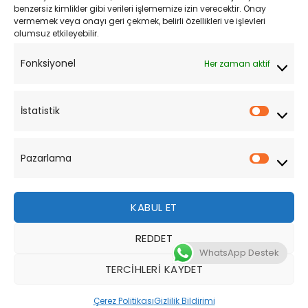
Mesafeli Satış Sözleşmesi
benzersiz kimlikler gibi verileri işlememize izin verecektir. Onay
vermemek veya onayı geri çekmek, belirli özellikleri ve işlevleri
olumsuz etkileyebilir.
YARDIM
Fonksiyonel
Her zaman aktif
Müşteri Hizmetleri
Sipariş Takibi
İstatistik
İstatist
Sıkça Sorulan Sorular
Pazarlama
Pazarl
KABUL ET
REDDET
Bu site, size daha iyi bir tarama deneyimi sunmak için
WhatsApp Destek
çerezler kullanmaktadır. Bu web sitesinde gezinerek,
TERCIHLERI KAYDET
çerez kullanımımızı kabul etmiş olursunuz.
Tüm Hakları Saklıdır 2026 ©
MotoStok
Tasarım
WordPress
Çerez Politikası
Gizlilik Bildirimi
DAHA FAZLA BILGI
KABUL ET
Destek