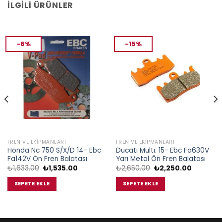
İLGILI ÜRÜNLER
-6%
-15%
FREN VE EKIPMANLARI
FREN VE EKIPMANLARI
Honda Nc 750 S/X/D 14- Ebc
Ducatı Multı. 15- Ebc Fa630V
Fa142V Ön Fren Balatası
Yarı Metal Ön Fren Balatası
Orijinal
Şu
Orijinal
Şu
₺
1,633.00
₺
1,535.00
₺
2,650.00
₺
2,250.00
fiyat:
andaki
fiyat:
andaki
₺1,633.00.
fiyat:
₺2,650.00.
fiyat:
SEPETE EKLE
SEPETE EKLE
.
₺1,535.00.
₺2,250.0