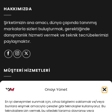
HAKKIMIZDA
Şirketimizin ana amacı, dünya çapında tanınmış
markalarla sizleri buluşturmak, gerektiğinde
danışmanlık hizmeti vermek ve teknik tecrübelerimizi
paylaşmaktır.
MÜŞTERİ HİZMETLERİ
İptal ve İade Koşulları
Onayı Yönet
Kargo ve Teslimat
En iyi deneyimleri sunmak için, cihaz bilgilerini saklamak ve/veya
Kişisel Verilerin Korunması
bunlara erişmek amacıyla çerezler gibi teknolojiler kullanıyoruz. Bu
teknolojilere izin vermek, bu sitedeki tarama davranışı veya