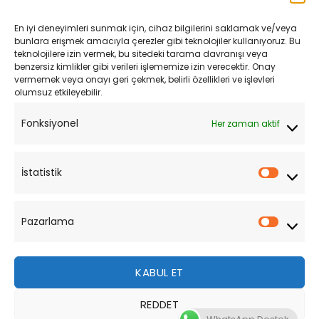
Kargo ve Teslimat
En iyi deneyimleri sunmak için, cihaz bilgilerini saklamak ve/veya
Kişisel Verilerin Korunması
bunlara erişmek amacıyla çerezler gibi teknolojiler kullanıyoruz. Bu
teknolojilere izin vermek, bu sitedeki tarama davranışı veya
Mesafeli Satış Sözleşmesi
benzersiz kimlikler gibi verileri işlememize izin verecektir. Onay
vermemek veya onayı geri çekmek, belirli özellikleri ve işlevleri
olumsuz etkileyebilir.
YARDIM
Fonksiyonel
Her zaman aktif
Müşteri Hizmetleri
Sipariş Takibi
İstatistik
İstatist
Sıkça Sorulan Sorular
Pazarlama
Pazarl
KABUL ET
REDDET
Bu site, size daha iyi bir tarama deneyimi sunmak için