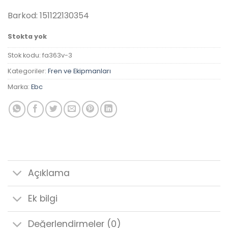
₺1,039.85.
Barkod: 151122130354
Stokta yok
Stok kodu:
fa363v-3
Kategoriler:
Fren ve Ekipmanları
Marka:
Ebc
Açıklama
Ek bilgi
Değerlendirmeler (0)