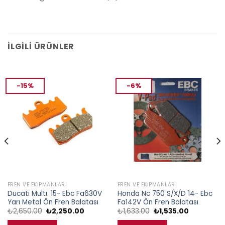
İLGILI ÜRÜNLER
-15%
-6%
FREN VE EKIPMANLARI
FREN VE EKIPMANLARI
Ducatı Multı. 15- Ebc Fa630V
Honda Nc 750 S/X/D 14- Ebc
Yarı Metal Ön Fren Balatası
Fa142V Ön Fren Balatası
Orijinal
Şu
Orijinal
Şu
₺
2,650.00
₺
2,250.00
₺
1,633.00
₺
1,535.00
fiyat:
andaki
fiyat:
andaki
₺2,650.00.
fiyat:
₺1,633.00.
fiyat: