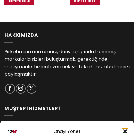
SEPETE EKLE
SEPETE EKLE
.
₺2,250.00.
₺1,535.00.
HAKKIMIZDA
Şirketimizin ana amacı, dünya çapında tanınmış
markalarla sizleri buluşturmak, gerektiğinde
danışmanlık hizmeti vermek ve teknik tecrübelerimizi
paylaşmaktır.
MÜŞTERİ HİZMETLERİ
İptal ve İade Koşulları
Onayı Yönet