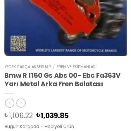
YEDEK PARÇA AKSESUAR
/
FREN VE EKIPMANLARI
Bmw R 1150 Gs Abs 00- Ebc Fa363V
Yarı Metal Arka Fren Balatası
Orijinal
Şu
1,106.22
1,039.85
₺
₺
fiyat:
andaki
Bugün Kargoda – Hediyeli Ürün
₺1,106.22.
fiyat: