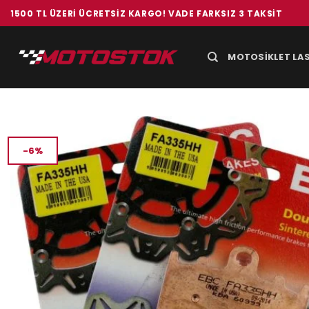
İçeriğe
1500 TL ÜZERI ÜCRETSIZ KARGO! VADE FARKSIZ 3 TAKSIT
atla
MOTOSIKLET LAS
-6%