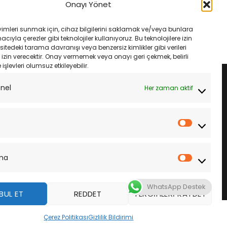
 Yarı Metal Fren
Yamaha Wr 125 09- Ebc Fa142V
Onayı Yönet
Ön Fren Balatası
Orijinal
Şu
Orijinal
Şu
₺
2,250.00
₺
1,633.00
₺
1,535.00
fiyat:
andaki
fiyat:
andaki
yimleri sunmak için, cihaz bilgilerini saklamak ve/veya bunlara
₺2,650.00.
fiyat:
₺1,633.00.
fiyat:
LE
SEPETE EKLE
ıyla çerezler gibi teknolojiler kullanıyoruz. Bu teknolojilere izin
₺2,250.00.
₺1,535.00.
sitedeki tarama davranışı veya benzersiz kimlikler gibi verileri
izin verecektir. Onay vermemek veya onayı geri çekmek, belirli
e işlevleri olumsuz etkileyebilir.
onel
Her zaman aktif
İstatistik
ma
Pazarla
WhatsApp Destek
BUL ET
REDDET
TERCIHLERI KAYDET
z
Çerez Politikası
Gizlilik Bildirimi
DAHA FAZLA BILGI
KABUL ET