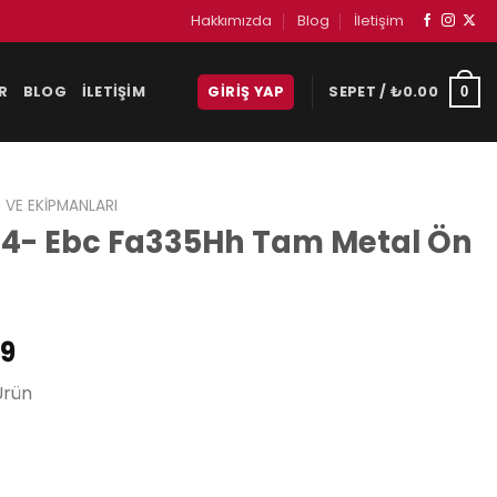
Hakkımızda
Blog
İletişim
R
BLOG
İLETIŞIM
GIRIŞ YAP
SEPET /
₺
0.00
0
 VE EKIPMANLARI
04- Ebc Fa335Hh Tam Metal Ön
Şu
79
andaki
Ürün
9.
fiyat:
₺1,439.79.