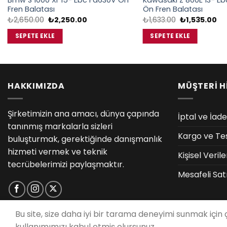
Bmw S 1000 Xr 15- Ebc Fa630V Ön
Kawasakı Z 800E 13- Eb
Fren Balatası
Ön Fren Balatası
Orijinal
Şu
Orijinal
Şu
₺
2,650.00
₺
2,250.00
₺
1,633.00
₺
1,535.00
fiyat:
andaki
fiyat:
an
₺2,650.00.
fiyat:
₺1,633.00.
fiy
SEPETE EKLE
SEPETE EKLE
₺2,250.00.
₺1
HAKKIMIZDA
MÜŞTERİ H
Şirketimizin ana amacı, dünya çapında
İptal ve İade
tanınmış markalarla sizleri
Kargo ve Te
buluşturmak, gerektiğinde danışmanlık
hizmeti vermek ve teknik
Kişisel Veri
tecrübelerimizi paylaşmaktır.
Mesafeli Sat
Bu site, size daha iyi bir tarama deneyimi sunmak için
kullanımımızı kabul etmiş olursunuz.