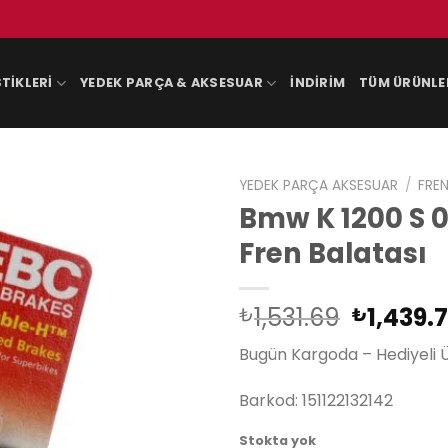
TIKLERI
YEDEK PARÇA & AKSESUAR
İNDIRIM
TÜM ÜRÜNLE
YEDEK PARÇA AKSESUAR
/
FREN
Bmw K 1200 S 
Fren Balatası
Orijinal
1,531.69
1,439.
₺
₺
fiyat:
Bugün Kargoda – Hediyeli 
₺1,531.6
Barkod: 151122132142
Stokta yok