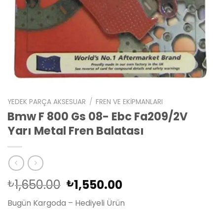
YEDEK PARÇA AKSESUAR
/
FREN VE EKIPMANLARI
Bmw F 800 Gs 08- Ebc Fa209/2V
Yarı Metal Fren Balatası
Orijinal
Şu
1,650.00
1,550.00
₺
₺
fiyat:
andaki
Bugün Kargoda – Hediyeli Ürün
₺1,650.00.
fiyat:
₺1,550.00.