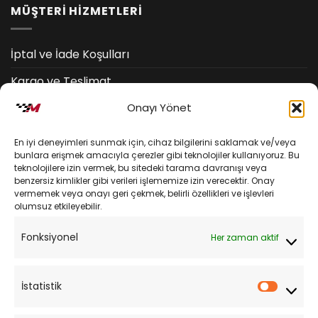
MÜŞTERİ HİZMETLERİ
İptal ve İade Koşulları
Kargo ve Teslimat
Kişisel Verilerin Korunması
Onayı Yönet
Mesafeli Satış Sözleşmesi
En iyi deneyimleri sunmak için, cihaz bilgilerini saklamak ve/veya
bunlara erişmek amacıyla çerezler gibi teknolojiler kullanıyoruz. Bu
teknolojilere izin vermek, bu sitedeki tarama davranışı veya
YARDIM
benzersiz kimlikler gibi verileri işlememize izin verecektir. Onay
vermemek veya onayı geri çekmek, belirli özellikleri ve işlevleri
olumsuz etkileyebilir.
Müşteri Hizmetleri
Fonksiyonel
Her zaman aktif
Sipariş Takibi
Sıkça Sorulan Sorular
İstatistik
İstatist