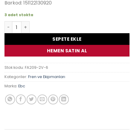
Barkod: 151122130920
3 adet stokta
Bmw F 800 Gs 08- Ebc Fa209/2V Yarı Metal Fren Balatası
SEPETE EKLE
HEMEN SATIN AL
Stok kodu:
FA209-2V-6
Kategoriler:
Fren ve Ekipmanları
Marka:
Ebc