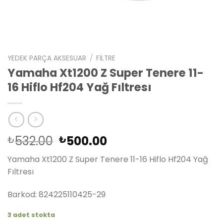
YEDEK PARÇA AKSESUAR
/
FILTRE
Yamaha Xt1200 Z Super Tenere 11-
16 Hiflo Hf204 Yağ Fıltresı
Orijinal
Şu
532.00
500.00
₺
₺
fiyat:
andaki
Yamaha Xt1200 Z Super Tenere 11-16 Hiflo Hf204 Yağ
₺532.00.
fiyat:
Fıltresı
₺500.00.
Barkod: 824225110425-29
3 adet stokta