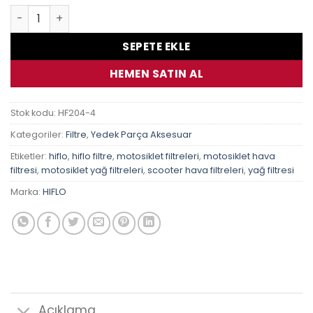
Yamaha Xt1200 Z Super Tenere 11-16 Hiflo Hf204 Yağ Fılt
SEPETE EKLE
HEMEN SATIN AL
Stok kodu:
HF204-4
Kategoriler:
Filtre
,
Yedek Parça Aksesuar
Etiketler:
hiflo
,
hiflo filtre
,
motosiklet filtreleri
,
motosiklet hava
filtresi
,
motosiklet yağ filtreleri
,
scooter hava filtreleri
,
yağ filtresi
Marka:
HIFLO
Açıklama