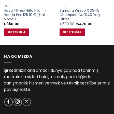
FILTRE
FILTRE
Hava Filtresi Hiflo Hfa 1114
Yamaha Wr250 X 09-15
Honda Pcx 125 10-11 (Eski
Champıon Cof040 Yağ
Model)
Filtresi
Orijinal
Şu
₺
380.00
₺
500.00
₺
470.00
fiyat:
andaki
₺500.00.
fiyat:
SEPETE EKLE
SEPETE EKLE
₺470.00.
HAKKIMIZDA
Şirketimizin ana amacı, dünya çapında tanınmış
markalarla sizleri buluşturmak, gerektiğinde
danışmanlık hizmeti vermek ve teknik tecrübelerimizi
paylaşmaktır.