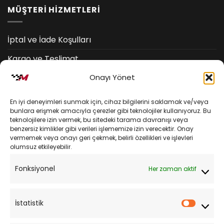
MÜŞTERİ HİZMETLERİ
İptal ve İade Koşulları
Kargo ve Teslimat
Onayı Yönet
Kişisel Verilerin Korunması
Mesafeli Satış Sözleşmesi
En iyi deneyimleri sunmak için, cihaz bilgilerini saklamak ve/veya
bunlara erişmek amacıyla çerezler gibi teknolojiler kullanıyoruz. Bu
teknolojilere izin vermek, bu sitedeki tarama davranışı veya
YARDIM
benzersiz kimlikler gibi verileri işlememize izin verecektir. Onay
vermemek veya onayı geri çekmek, belirli özellikleri ve işlevleri
olumsuz etkileyebilir.
Müşteri Hizmetleri
Fonksiyonel
Her zaman aktif
Sipariş Takibi
Sıkça Sorulan Sorular
İstatistik
İstatist