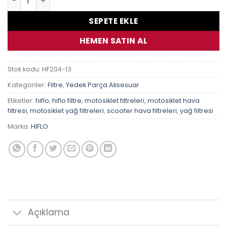
SEPETE EKLE
HEMEN SATIN AL
Stok kodu:
HF204-13
Kategoriler:
Filtre
,
Yedek Parça Aksesuar
Etiketler:
hiflo
,
hiflo filtre
,
motosiklet filtreleri
,
motosiklet hava
filtresi
,
motosiklet yağ filtreleri
,
scooter hava filtreleri
,
yağ filtresi
Marka:
HIFLO
Açıklama