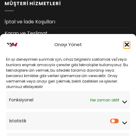
MÜŞTERİ HİZMETLERİ
İptal ve İade Koşulları
Kargo ve Teslimat
Onayı Yönet
Kişisel Verilerin Korunması
Mesafeli Satış Sözleşmesi
En iyi deneyimleri sunmak için, cihaz bilgilerini saklamak ve/veya
bunlara erişmek amacıyla çerezler gibi teknolojiler kullanıyoruz. Bu
teknolojilere izin vermek, bu sitedeki tarama davranışı veya
YARDIM
benzersiz kimlikler gibi verileri işlememize izin verecektir. Onay
vermemek veya onayı geri çekmek, belirli özellikleri ve işlevleri
olumsuz etkileyebilir.
Müşteri Hizmetleri
Fonksiyonel
Her zaman aktif
Sipariş Takibi
Sıkça Sorulan Sorular
İstatistik
İstatist