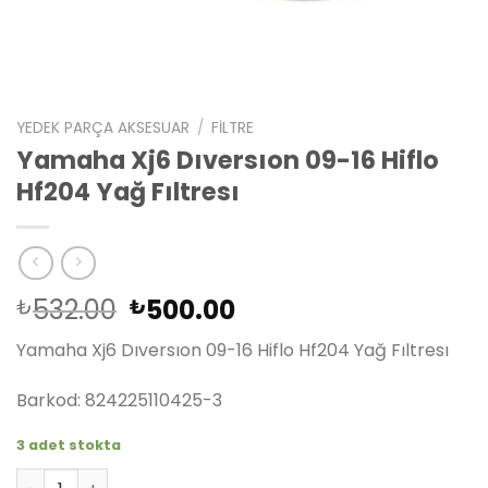
YEDEK PARÇA AKSESUAR
/
FILTRE
Yamaha Xj6 Dıversıon 09-16 Hiflo
Hf204 Yağ Fıltresı
Orijinal
Şu
532.00
500.00
₺
₺
fiyat:
andaki
Yamaha Xj6 Dıversıon 09-16 Hiflo Hf204 Yağ Fıltresı
₺532.00.
fiyat:
₺500.00.
Barkod: 824225110425-3
3 adet stokta
Yamaha Xj6 Dıversıon 09-16 Hiflo Hf204 Yağ Fıltresı adet