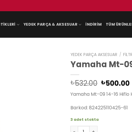
TIKLERI
YEDEK PARÇA & AKSESUAR
İNDIRIM
TÜM ÜRÜNLE
YEDEK PARÇA AKSESUAR
/
FILT
Yamaha Mt-09 1
Orijinal
532.00
500.00
₺
₺
fiyat:
Yamaha Mt-09 14-16 Hiflo H
₺532.00
Barkod: 824225110425-61
3 adet stokta
Yamaha Mt-09 14-16 Hiflo H