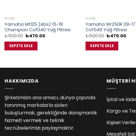
FILTRE
FILTRE
Yamaha Mt125 (Abs) 15-19
Yamaha Wr250R 09-17
Champıon Cof040 Yağ Filtresi
Cof040 Yağ Filtresi
Orijinal
Şu
Orijinal
Şu
₺
500.00
₺
470.00
₺
500.00
₺
470.00
fiyat:
andaki
fiyat:
anda
₺500.00.
fiyat:
₺500.00.
fiyat
SEPETE EKLE
SEPETE EKLE
₺470.00.
₺470
HAKKIMIZDA
MÜŞTERİ H
Şirketimizin ana amacı, dünya çapında
İptal ve İade
tanınmış markalarla sizleri
Kargo ve Te
buluşturmak, gerektiğinde danışmanlık
hizmeti vermek ve teknik
Kişisel Veri
tecrübelerimizi paylaşmaktır.
Mesafeli Sat