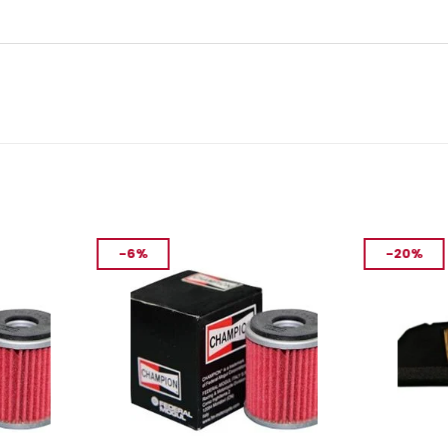
-6%
-20%