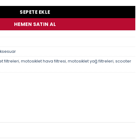
SEPETE EKLE
HEMEN SATIN AL
Aksesuar
 filtreleri
,
motosiklet hava filtresi
,
motosiklet yağ filtreleri
,
scooter