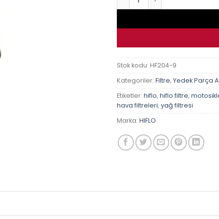
Stok kodu:
HF204-9
Kategoriler:
Filtre
,
Yedek Parça 
Etiketler:
hiflo
,
hiflo filtre
,
motosiklet
hava filtreleri
,
yağ filtresi
Marka:
HIFLO