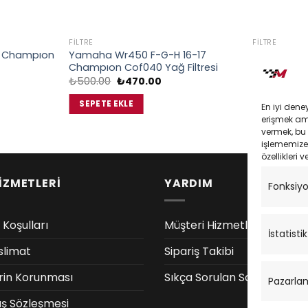
FILTRE
FILTRE
 Champıon
Yamaha Wr450 F-G-H 16-17
Yamaha Xm
Champıon Cof040 Yağ Filtresi
Filtresi 201
Orijinal
Şu
Or
₺
500.00
₺
470.00
₺
524.61
₺
ki
fiyat:
andaki
fi
:
₺500.00.
fiyat:
₺5
SEPETE EKLE
SEPETE EK
En iyi dene
.00.
₺470.00.
erişmek amac
vermek, bu 
işlememize 
özellikleri v
İZMETLERİ
YARDIM
Fonksiy
 Koşulları
Müşteri Hizmetleri
İstatistik
slimat
Sipariş Takibi
lerin Korunması
Sıkça Sorulan Sorular
Pazarla
ış Sözleşmesi