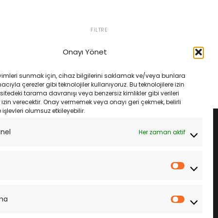
FILTRE
Honda Nc750 S Dct 14-16
ax 250 300 Hava
Champion Caf0715 Hava Filtresi
8 Ve Sonrası
Onayı Yönet
Orijinal
Şu
ijinal
Şu
₺
1,650.00
₺
1,550.00
419.69
fiyat:
andaki
yat:
andaki
₺1,650.00.
fiyat:
24.61.
fiyat:
SEPETE EKLE
LE
yimleri sunmak için, cihaz bilgilerini saklamak ve/veya bunlara
₺1,550.00.
₺419.69.
ıyla çerezler gibi teknolojiler kullanıyoruz. Bu teknolojilere izin
sitedeki tarama davranışı veya benzersiz kimlikler gibi verileri
izin verecektir. Onay vermemek veya onayı geri çekmek, belirli
e işlevleri olumsuz etkileyebilir.
onel
Her zaman aktif
İstatistik
ma
Pazarla