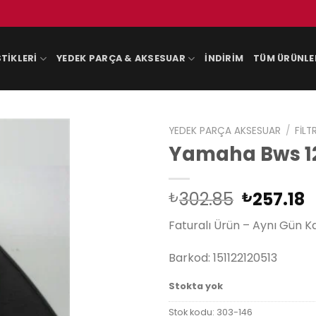
TIKLERI
YEDEK PARÇA & AKSESUAR
İNDIRIM
TÜM ÜRÜNLE
YEDEK PARÇA AKSESUAR
/
FILT
Yamaha Bws 125
Orijinal
Ş
302.85
257.18
₺
₺
fiyat:
a
Faturalı Ürün – Aynı Gün K
₺302.85
f
₺
Barkod: 151122120513
Stokta yok
Stok kodu:
303-146