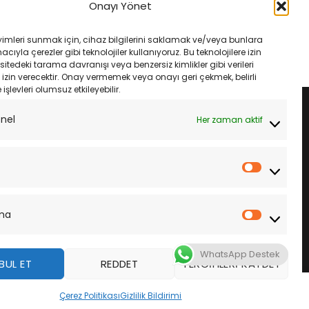
ax 400 13-18
Honda Dylan 02-07 Champion
Onayı Yönet
af3406 Krank Filtresi
Caf0112Ws Hava Filtresi
ijinal
Şu
Orijinal
Şu
660.00
₺
600.00
₺
570.00
yat:
andaki
fiyat:
andaki
yimleri sunmak için, cihaz bilgilerini saklamak ve/veya bunlara
700.00.
fiyat:
₺600.00.
fiyat:
LE
SEPETE EKLE
ıyla çerezler gibi teknolojiler kullanıyoruz. Bu teknolojilere izin
₺660.00.
₺570.00.
sitedeki tarama davranışı veya benzersiz kimlikler gibi verileri
izin verecektir. Onay vermemek veya onayı geri çekmek, belirli
e işlevleri olumsuz etkileyebilir.
onel
Her zaman aktif
İstatistik
ma
Pazarla
WhatsApp Destek
BUL ET
REDDET
TERCIHLERI KAYDET
z
Çerez Politikası
Gizlilik Bildirimi
DAHA FAZLA BILGI
KABUL ET