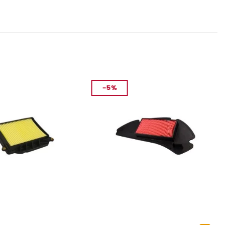
-5%
FILTRE