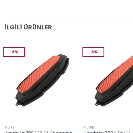
İLGILI ÜRÜNLER
-6%
-6%
FILTRE
FILTRE