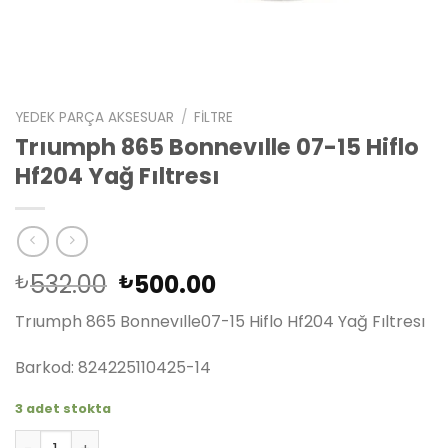
YEDEK PARÇA AKSESUAR
/
FILTRE
Trıumph 865 Bonnevılle 07-15 Hiflo
Hf204 Yağ Fıltresı
Orijinal
Şu
532.00
500.00
₺
₺
fiyat:
andaki
Trıumph 865 Bonnevılle07-15 Hiflo Hf204 Yağ Fıltresı
₺532.00.
fiyat:
₺500.00.
Barkod: 824225110425-14
3 adet stokta
Trıumph 865 Bonnevılle 07-15 Hiflo Hf204 Yağ Fıltresı ad