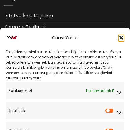
İptal ve İade Koşulları
Kargo ve Teslimat
Onayı Yönet
Kişisel Verilerin Korunması
Mesafeli Satış Sözleşmesi
En iyi deneyimleri sunmak için, cihaz bilgilerini saklamak ve/veya
bunlara erişmek amacıyla çerezler gibi teknolojiler kullanıyoruz. Bu
teknolojilere izin vermek, bu sitedeki tarama davranışı veya
YARDIM
benzersiz kimlikler gibi verileri işlememize izin verecektir. Onay
vermemek veya onayı geri çekmek, belirli özellikleri ve işlevleri
olumsuz etkileyebilir.
Müşteri Hizmetleri
Fonksiyonel
Her zaman aktif
Sipariş Takibi
Sıkça Sorulan Sorular
İstatistik
İstatist