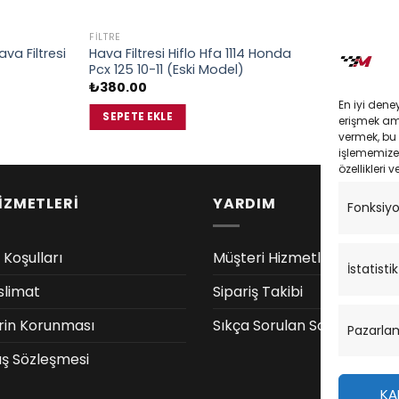
FILTRE
FILTRE
Hava Filtresi Hiflo Hfa 1114 Honda
Sym Joymax
va Filtresi
Pcx 125 10-11 (Eski Model)
Hiflo Hfa51
ki
Or
₺
380.00
₺
800.00
₺
fi
En iyi dene
.87.
₺
SEPETE EKLE
SEPETE EK
erişmek amac
vermek, bu 
işlememize 
özellikleri v
İZMETLERİ
YARDIM
Fonksiy
 Koşulları
Müşteri Hizmetleri
İstatistik
slimat
Sipariş Takibi
lerin Korunması
Sıkça Sorulan Sorular
Pazarla
ış Sözleşmesi
KA