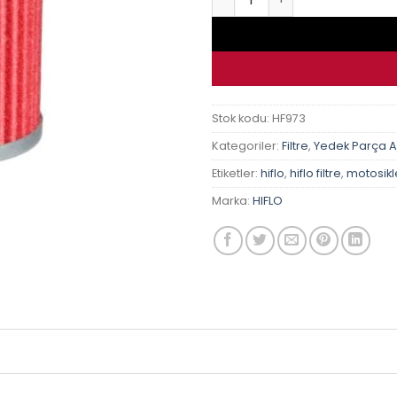
Stok kodu:
HF973
Kategoriler:
Filtre
,
Yedek Parça 
Etiketler:
hiflo
,
hiflo filtre
,
motosikle
Marka:
HIFLO