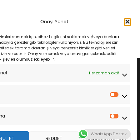
FILTRE
 250 Hava Filtresi
Honda Dylan 02-07 Champion
Onayı Yönet
07
Caf0112Ws Hava Filtresi
ijinal
Şu
Orijinal
Şu
750.00
₺
600.00
₺
570.00
yat:
andaki
fiyat:
andaki
yimleri sunmak için, cihaz bilgilerini saklamak ve/veya bunlara
800.00.
fiyat:
₺600.00.
fiyat:
LE
SEPETE EKLE
ıyla çerezler gibi teknolojiler kullanıyoruz. Bu teknolojilere izin
₺750.00.
₺570.00.
sitedeki tarama davranışı veya benzersiz kimlikler gibi verileri
izin verecektir. Onay vermemek veya onayı geri çekmek, belirli
e işlevleri olumsuz etkileyebilir.
onel
Her zaman aktif
İstatistik
ma
Pazarla
WhatsApp Destek
BUL ET
REDDET
TERCIHLERI KAYDET