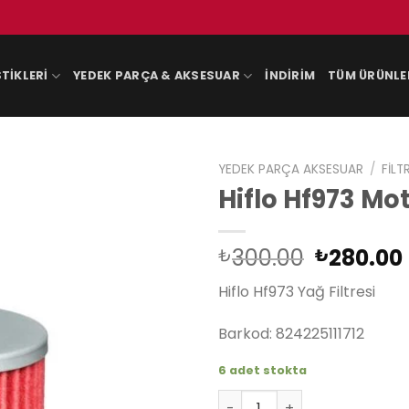
TIKLERI
YEDEK PARÇA & AKSESUAR
İNDIRIM
TÜM ÜRÜNLE
YEDEK PARÇA AKSESUAR
/
FILT
Hiflo Hf973 Mo
Orijinal
300.00
280.00
₺
₺
fiyat:
Hiflo Hf973 Yağ Filtresi
₺300.00
Barkod: 824225111712
6 adet stokta
Hiflo Hf973 Motosiklet Şanz