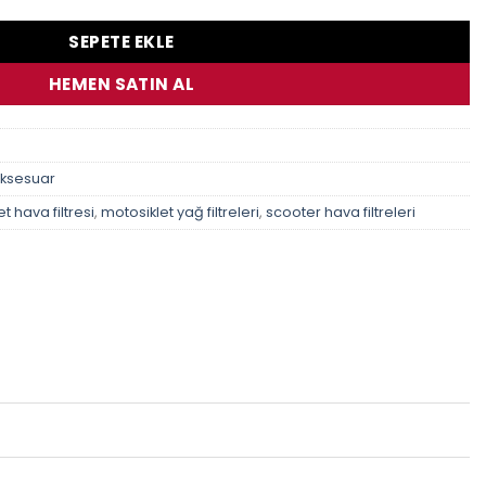
SEPETE EKLE
HEMEN SATIN AL
Aksesuar
t hava filtresi
,
motosiklet yağ filtreleri
,
scooter hava filtreleri