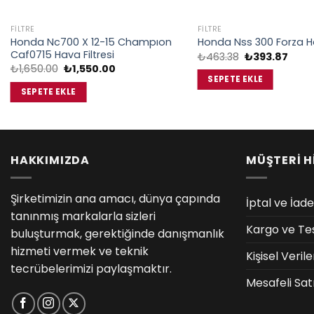
FILTRE
FILTRE
Honda Nc700 X 12-15 Champıon
Honda Nss 300 Forza Ha
Caf0715 Hava Filtresi
Orijinal
Şu
₺
463.38
₺
393.87
fiyat:
anda
Orijinal
Şu
₺
1,650.00
₺
1,550.00
₺463.38.
fiyat:
fiyat:
andaki
SEPETE EKLE
₺393
₺1,650.00.
fiyat:
SEPETE EKLE
₺1,550.00.
HAKKIMIZDA
MÜŞTERİ H
Şirketimizin ana amacı, dünya çapında
İptal ve İade
tanınmış markalarla sizleri
Kargo ve Te
buluşturmak, gerektiğinde danışmanlık
hizmeti vermek ve teknik
Kişisel Veri
tecrübelerimizi paylaşmaktır.
Mesafeli Sat