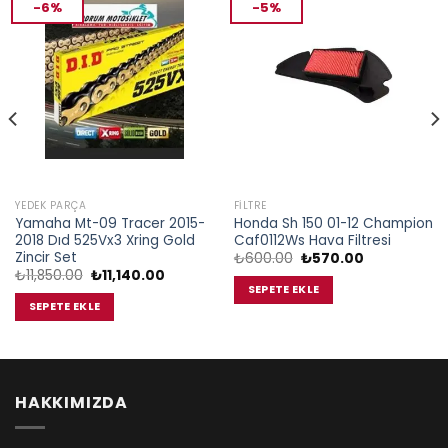
-6%
-5%
YEDEK PARÇA
FILTRE
Yamaha Mt-09 Tracer 2015-
Honda Sh 150 01-12 Champion
2018 Dıd 525Vx3 Xring Gold
Caf0112Ws Hava Filtresi
Zincir Set
Orijinal
Şu
₺
600.00
₺
570.00
fiyat:
andaki
Orijinal
Şu
₺
11,850.00
₺
11,140.00
₺600.00.
fiyat:
fiyat:
andaki
SEPETE EKLE
₺570.00.
₺11,850.00.
fiyat:
SEPETE EKLE
₺11,140.00.
HAKKIMIZDA