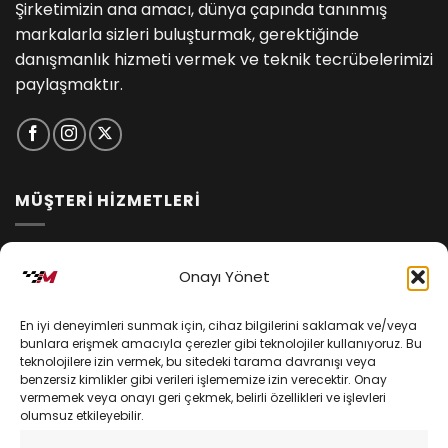
Şirketimizin ana amacı, dünya çapında tanınmış
markalarla sizleri buluşturmak, gerektiğinde
danışmanlık hizmeti vermek ve teknik tecrübelerimizi
paylaşmaktır.
MÜŞTERİ HİZMETLERİ
İptal ve İade Koşulları
Onayı Yönet
Kargo ve Teslimat
En iyi deneyimleri sunmak için, cihaz bilgilerini saklamak ve/veya
Kişisel Verilerin Korunması
bunlara erişmek amacıyla çerezler gibi teknolojiler kullanıyoruz. Bu
teknolojilere izin vermek, bu sitedeki tarama davranışı veya
Mesafeli Satış Sözleşmesi
benzersiz kimlikler gibi verileri işlememize izin verecektir. Onay
vermemek veya onayı geri çekmek, belirli özellikleri ve işlevleri
olumsuz etkileyebilir.
YARDIM