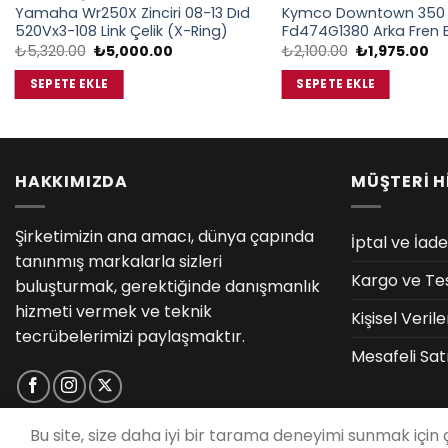
Yamaha Wr250X Zinciri 08-13 Dıd
Kymco Downtown 350 1
520Vx3-108 Link Çelik (X-Ring)
Fd474G1380 Arka Fren 
Orijinal
Şu
Orijinal
Şu
₺
5,320.00
₺
5,000.00
₺
2,100.00
₺
1,975.00
fiyat:
andaki
fiyat:
an
₺5,320.00.
fiyat:
₺2,100.00.
fiy
SEPETE EKLE
SEPETE EKLE
₺5,000.00.
₺1
HAKKIMIZDA
MÜŞTERİ H
Şirketimizin ana amacı, dünya çapında
İptal ve İade
tanınmış markalarla sizleri
Kargo ve Te
buluşturmak, gerektiğinde danışmanlık
hizmeti vermek ve teknik
Kişisel Veri
tecrübelerimizi paylaşmaktır.
Mesafeli Sat
Bu site, size daha iyi bir tarama deneyimi sunmak için