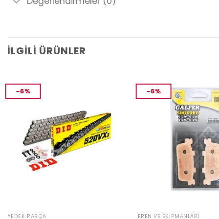
Değerlendirmeler (0)
İLGILI ÜRÜNLER
-6%
-6%
YEDEK PARÇA
FREN VE EKIPMANLARI