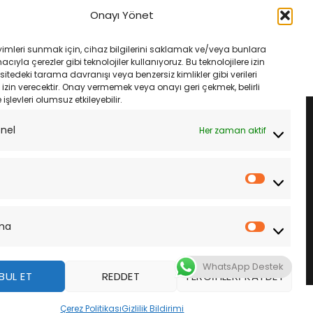
250R 09-17 Champıon
Koji Su Geçirmez Motosiklet Sele
Onayı Yönet
Filtresi
Kılıfı Xlarge 80Cmx118Cm
ijinal
Şu
Orijinal
Şu
₺
470.00
₺
550.00
₺
500.00
yat:
andaki
fiyat:
andaki
yimleri sunmak için, cihaz bilgilerini saklamak ve/veya bunlara
500.00.
fiyat:
₺550.00.
fiyat:
LE
SEPETE EKLE
ıyla çerezler gibi teknolojiler kullanıyoruz. Bu teknolojilere izin
₺470.00.
₺500.00.
sitedeki tarama davranışı veya benzersiz kimlikler gibi verileri
izin verecektir. Onay vermemek veya onayı geri çekmek, belirli
e işlevleri olumsuz etkileyebilir.
onel
Her zaman aktif
İstatistik
ma
Pazarla
WhatsApp Destek
BUL ET
REDDET
TERCIHLERI KAYDET
z
Çerez Politikası
Gizlilik Bildirimi