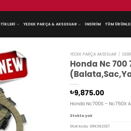
TIKLERI
YEDEK PARÇA & AKSESUAR
İNDIRIM
TÜM ÜRÜNLE
YEDEK PARÇA AKSESUAR
/
DEB
Honda Nc 700 7
(Balata,Sac,Y
9,875.00
₺
Honda Nc700S – Nc750X Ab
Stokta yok
Stok kodu:
SRK062SET