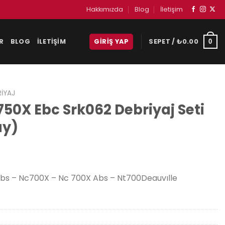
Hakkımızda
Blog
İletişim
R
BLOG
İLETIŞIM
GIRIŞ YAP
SEPET /
₺
0.00
0
RIYAJ
50X Ebc Srk062 Debriyaj Seti
ay)
s – Nc700X – Nc 700X Abs – Nt700Deauvılle