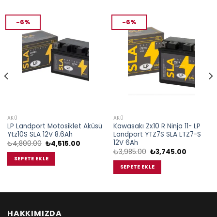
-6%
-6%
AKÜ
AKÜ
LP Landport Motosiklet Aküsü
Kawasakı Zx10 R Ninja 11- LP
Ytz10S SLA 12V 8.6Ah
Landport YTZ7S SLA LTZ7-S
12V 6Ah
Orijinal
Şu
₺
4,800.00
₺
4,515.00
fiyat:
andaki
Orijinal
Şu
₺
3,985.00
₺
3,745.00
₺4,800.00.
fiyat:
fiyat:
andaki
SEPETE EKLE
.
₺4,515.00.
₺3,985.00.
fiyat:
SEPETE EKLE
₺3,745.0
HAKKIMIZDA