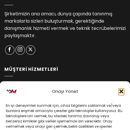
Şirketimizin ana amacı, dünya çapında tanınmış
markalarla sizleri buluşturmak, gerektiğinde
danışmanlık hizmeti vermek ve teknik tecrübelerimizi
paylaşmaktır.
MÜŞTERİ HİZMETLERİ
İptal ve İade Koşulları
Onayı Yönet
Kargo ve Teslimat
En iyi deneyimleri sunmak için, cihaz bilgilerini saklamak ve/veya
Kişisel Verilerin Korunması
bunlara erişmek amacıyla çerezler gibi teknolojiler kullanıyoruz. Bu
teknolojilere izin vermek, bu sitedeki tarama davranışı veya
Mesafeli Satış Sözleşmesi
benzersiz kimlikler gibi verileri işlememize izin verecektir. Onay
vermemek veya onayı geri çekmek, belirli özellikleri ve işlevleri