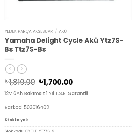
YEDEK PARÇA AKSESUAR
/
AKÜ
Yamaha Delight Cycle Akü Ytz7S-
Bs Ttz7S-Bs
Orijinal
Şu
1,810.00
1,700.00
₺
₺
fiyat:
andaki
12V 6Ah Bakımsız 1 Yıl T.S.E. Garantili
₺1,810.00.
fiyat:
₺1,700.00.
Barkod: 503016402
Stokta yok
Stok kodu:
CYCLE-YTZ7S-9