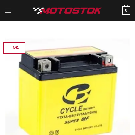
İçeriğe
atla
0
-6%