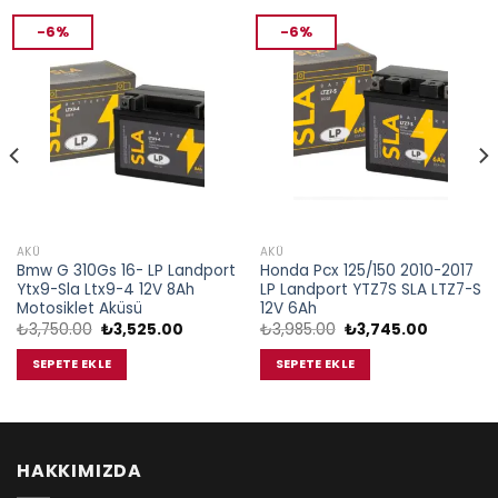
-6%
-6%
AKÜ
AKÜ
Bmw G 310Gs 16- LP Landport
Honda Pcx 125/150 2010-2017
Ytx9-Sla Ltx9-4 12V 8Ah
LP Landport YTZ7S SLA LTZ7-S
Motosiklet Aküsü
12V 6Ah
Orijinal
Şu
Orijinal
Şu
₺
3,750.00
₺
3,525.00
₺
3,985.00
₺
3,745.00
fiyat:
andaki
fiyat:
andaki
.
₺3,750.00.
fiyat:
₺3,985.00.
fiyat:
SEPETE EKLE
SEPETE EKLE
₺3,525.00.
₺3,745.0
HAKKIMIZDA