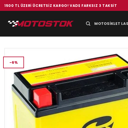
İçeriğe
1500 TL ÜZERI ÜCRETSIZ KARGO! VADE FARKSIZ 3 TAKSIT
atla
MOTOSIKLET LAS
-6%