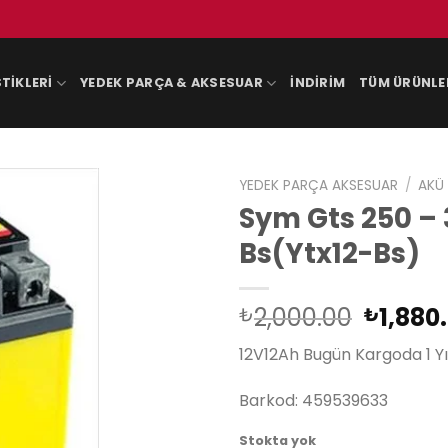
TIKLERI
YEDEK PARÇA & AKSESUAR
İNDIRIM
TÜM ÜRÜNLE
YEDEK PARÇA AKSESUAR
/
AKÜ
Sym Gts 250 – 3
Bs(Ytx12-Bs)
Orijina
2,000.00
1,880
₺
₺
fiyat:
12V12Ah Bugün Kargoda 1 Yı
₺2,000
Barkod: 459539633
Stokta yok