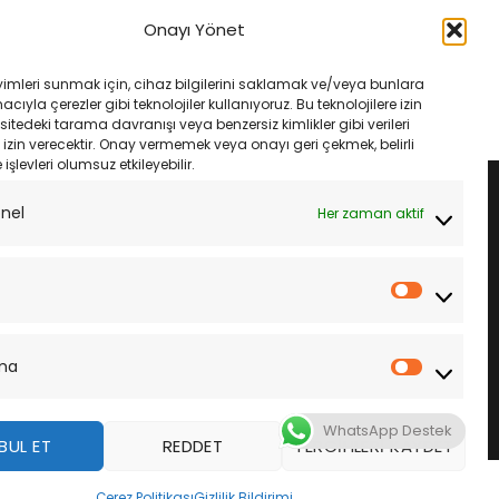
t Motosiklet Aküsü
LP Landport Motosiklet Aküsü
12V 8.6Ah
Ytz14S Gel 12V 11.2Ah
Onayı Yönet
Orijinal
Şu
Orijinal
Şu
₺
4,515.00
₺
6,200.00
₺
5,825.00
fiyat:
andaki
fiyat:
andaki
₺4,800.00.
fiyat:
₺6,200.00.
fiyat:
LE
SEPETE EKLE
yimleri sunmak için, cihaz bilgilerini saklamak ve/veya bunlara
₺4,515.00.
₺5,825.00.
ıyla çerezler gibi teknolojiler kullanıyoruz. Bu teknolojilere izin
sitedeki tarama davranışı veya benzersiz kimlikler gibi verileri
izin verecektir. Onay vermemek veya onayı geri çekmek, belirli
e işlevleri olumsuz etkileyebilir.
onel
Her zaman aktif
İstatistik
ma
Pazarla
WhatsApp Destek
BUL ET
REDDET
TERCIHLERI KAYDET
z
Çerez Politikası
Gizlilik Bildirimi