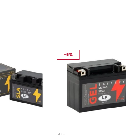
-6%
AKÜ