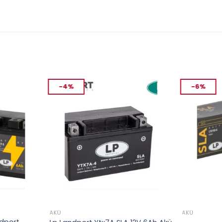
-4%
-6%
AKÜ
AKÜ