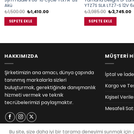
Sym Fiddle II 08-10 Cycle Ytx7A-Bs
Yamaha Delight LP Lan
Akü
YTZ7S SLA LTZ7-S 12V 6
Orijinal
Şu
Orijinal
Ş
₺
1,500.00
₺
1,410.00
₺
3,985.00
₺
3,745.00
fiyat:
andaki
fiyat:
a
₺1,500.00.
fiyat:
₺3,985.00.
f
SEPETE EKLE
SEPETE EKLE
₺1,410.00.
₺
HAKKIMIZDA
MÜŞTERİ H
Şirketimizin ana amacı, dünya çapında
İptal ve İade
tanınmış markalarla sizleri
Kargo ve Te
buluşturmak, gerektiğinde danışmanlık
hizmeti vermek ve teknik
Kişisel Veri
tecrübelerimizi paylaşmaktır.
Mesafeli Sat
Bu site, size daha iyi bir tarama deneyimi sunmak için