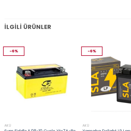
İLGILI ÜRÜNLER
-6%
-6%
AKÜ
AKÜ