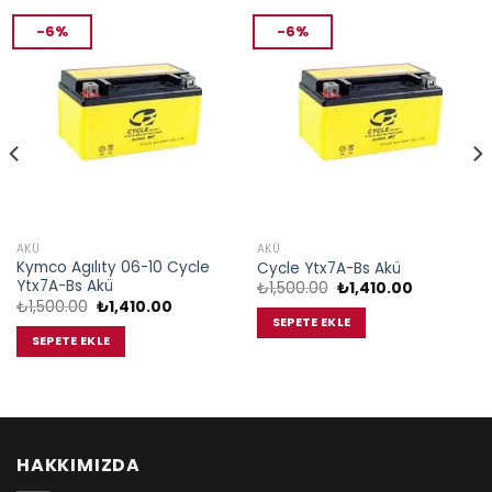
-6%
-6%
AKÜ
AKÜ
Kymco Agılıty 06-10 Cycle
Cycle Ytx7A-Bs Akü
Ytx7A-Bs Akü
Orijinal
Şu
₺
1,500.00
₺
1,410.00
fiyat:
andaki
Orijinal
Şu
₺
1,500.00
₺
1,410.00
₺1,500.00.
fiyat:
fiyat:
andaki
SEPETE EKLE
₺1,410.00.
₺1,500.00.
fiyat:
SEPETE EKLE
00.
₺1,410.00.
HAKKIMIZDA