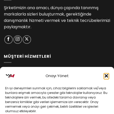
Şirketimizin ana amacı, dünya çapında tanınmış
markalarla sizleri buluşturmak, gerektiğinde
danışmanlık hizmeti vermek ve teknik tecrübelerimizi
paylaşmaktır.
MÜŞTERİ HİZMETLERİ
İptal ve İade Koşulları
Onayı Yönet
Kargo ve Teslimat
En iyi deneyimleri sunmak için, cihaz bilgilerini saklamak ve/veya
Kişisel Verilerin Korunması
bunlara erişmek amacıyla çerezler gibi teknolojiler kullanıyoruz. Bu
teknolojilere izin vermek, bu sitedeki tarama davranışı veya
Mesafeli Satış Sözleşmesi
benzersiz kimlikler gibi verileri işlememize izin verecektir. Onay
vermemek veya onayı geri çekmek, belirli özellikleri ve işlevleri
olumsuz etkileyebilir.