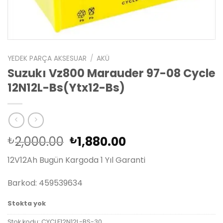
YEDEK PARÇA AKSESUAR
/
AKÜ
Suzukı Vz800 Marauder 97-08 Cycle
12N12L-Bs(Ytx12-Bs)
Orijinal
Şu
2,000.00
1,880.00
₺
₺
fiyat:
andaki
12V12Ah Bugün Kargoda 1 Yıl Garanti
₺2,000.00.
fiyat:
₺1,880.00.
Barkod: 459539634
Stokta yok
Stok kodu:
CYCLE12N12L-BS-30