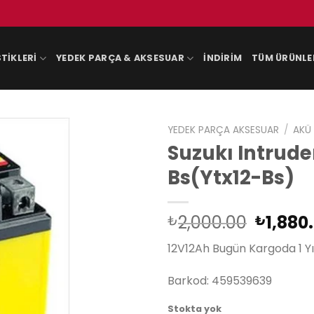
TIKLERI
YEDEK PARÇA & AKSESUAR
İNDIRIM
TÜM ÜRÜNLE
YEDEK PARÇA AKSESUAR
/
AKÜ
Suzukı Intrude
Bs(Ytx12-Bs)
Orijina
2,000.00
1,880
₺
₺
fiyat:
12V12Ah Bugün Kargoda 1 Yı
₺2,000
Barkod: 459539639
Stokta yok