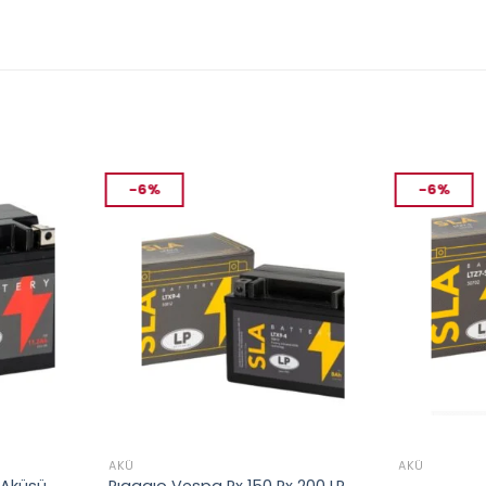
-6%
-6%
AKÜ
AKÜ