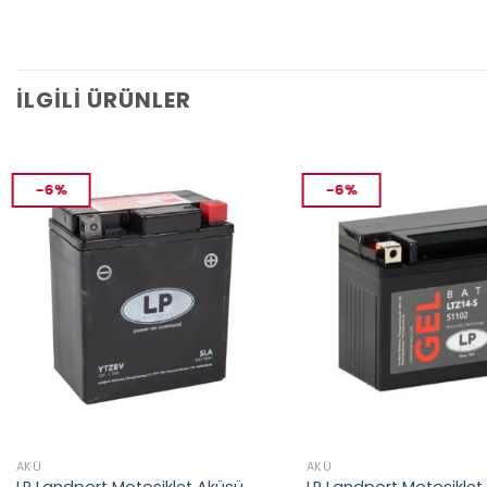
İLGILI ÜRÜNLER
-6%
-6%
AKÜ
AKÜ