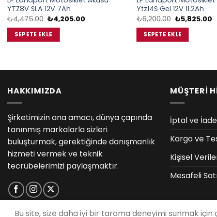
LP Landport Motosiklet Aküsü
LP Landport Motosiklet
YTZ8V SLA 12V 7Ah
Ytz14S Gel 12V 11.2Ah
Orijinal
Şu
Orijinal
Ş
₺
4,475.00
₺
4,205.00
₺
6,200.00
₺
5,825.00
fiyat:
andaki
fiyat:
a
₺4,475.00.
fiyat:
₺6,200.00.
f
SEPETE EKLE
SEPETE EKLE
₺4,205.00.
₺
HAKKIMIZDA
MÜŞTERİ H
Şirketimizin ana amacı, dünya çapında
İptal ve İade
tanınmış markalarla sizleri
Kargo ve Te
buluşturmak, gerektiğinde danışmanlık
hizmeti vermek ve teknik
Kişisel Veri
tecrübelerimizi paylaşmaktır.
Mesafeli Sat
Bu site, size daha iyi bir tarama deneyimi sunmak için