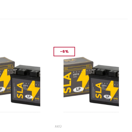
-6%
AKÜ