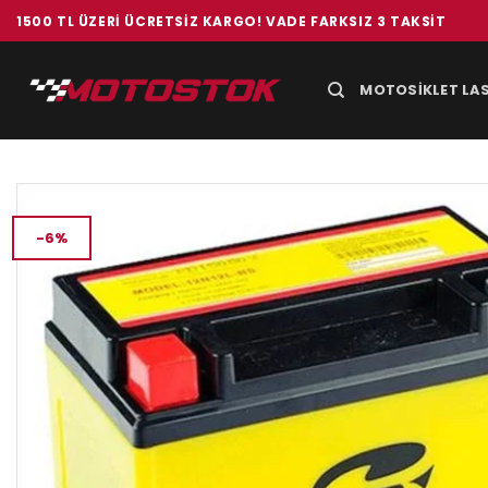
İçeriğe
1500 TL ÜZERI ÜCRETSIZ KARGO! VADE FARKSIZ 3 TAKSIT
atla
MOTOSIKLET LAS
-6%