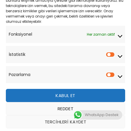
bunlara erişmek amacıyla çerezler gibi teknolojiler kullanıyoruz. Bu
teknolojilere izin vermek, bu sitedeki tarama davranışı veya
Mesafeli Satış Sözleşmesi
benzersiz kimlikler gibi verileri işlememize izin verecektir. Onay
vermemek veya onayı geri çekmek, belirli özellikleri ve işlevleri
olumsuz etkileyebilir.
YARDIM
Fonksiyonel
Her zaman aktif
Müşteri Hizmetleri
Sipariş Takibi
İstatistik
İstatist
Sıkça Sorulan Sorular
Pazarlama
Pazarl
KABUL ET
REDDET
Bu site, size daha iyi bir tarama deneyimi sunmak için
WhatsApp Destek
çerezler kullanmaktadır. Bu web sitesinde gezinerek,
TERCIHLERI KAYDET
çerez kullanımımızı kabul etmiş olursunuz.