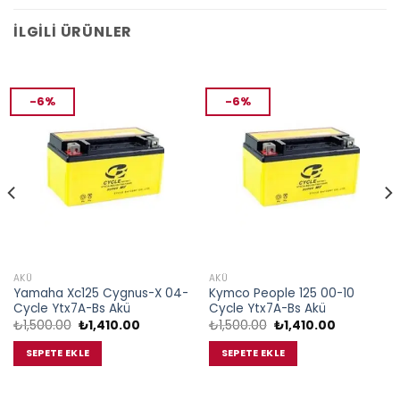
İLGILI ÜRÜNLER
-6%
-6%
AKÜ
AKÜ
Yamaha Xc125 Cygnus-X 04-
Kymco People 125 00-10
Cycle Ytx7A-Bs Akü
Cycle Ytx7A-Bs Akü
Orijinal
Şu
Orijinal
Şu
₺
1,500.00
₺
1,410.00
₺
1,500.00
₺
1,410.00
fiyat:
andaki
fiyat:
andaki
₺1,500.00.
fiyat:
₺1,500.00.
fiyat:
SEPETE EKLE
SEPETE EKLE
.
₺1,410.00.
₺1,410.00.