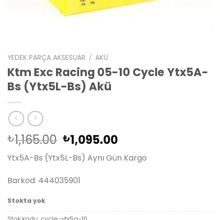
YEDEK PARÇA AKSESUAR
/
AKÜ
Ktm Exc Racing 05-10 Cycle Ytx5A-
Bs (Ytx5L-Bs) Akü
Orijinal
Şu
1,165.00
1,095.00
₺
₺
fiyat:
andaki
Ytx5A-Bs (Ytx5L-Bs) Aynı Gün Kargo
₺1,165.00.
fiyat:
₺1,095.00.
Barkod: 444035901
Stokta yok
Stok kodu:
cycle-ytx5a-10