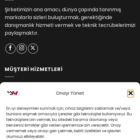
Şirketimizin ana amacı, dünya çapında tanınmış
markalarla sizleri buluşturmak, gerektiğinde
danışmanlık hizmeti vermek ve teknik tecrübelerimizi
paylaşmaktır.
MÜŞTERİ HİZMETLERİ
İptal ve İade Koşulları
Onayı Yönet
Kargo ve Teslimat
En iyi deneyimleri sunmak için, cihaz bilgilerini saklamak ve/veya
Kişisel Verilerin Korunması
bunlara erişmek amacıyla çerezler gibi teknolojiler kullanıyoruz. Bu
teknolojilere izin vermek, bu sitedeki tarama davranışı veya
Mesafeli Satış Sözleşmesi
benzersiz kimlikler gibi verileri işlememize izin verecektir. Onay
vermemek veya onayı geri çekmek, belirli özellikleri ve işlevleri
olumsuz etkileyebilir.