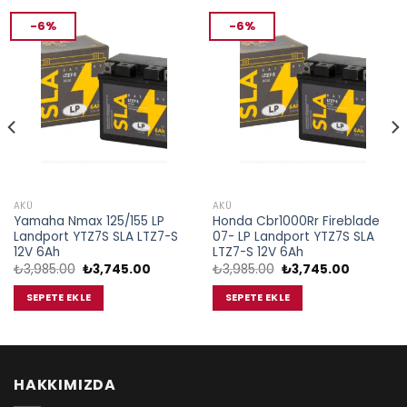
-6%
-6%
AKÜ
AKÜ
Yamaha Nmax 125/155 LP
Honda Cbr1000Rr Fireblade
Landport YTZ7S SLA LTZ7-S
07- LP Landport YTZ7S SLA
12V 6Ah
LTZ7-S 12V 6Ah
Orijinal
Şu
Orijinal
Şu
₺
3,985.00
₺
3,745.00
₺
3,985.00
₺
3,745.00
fiyat:
andaki
fiyat:
andaki
₺3,985.00.
fiyat:
₺3,985.00.
fiyat:
SEPETE EKLE
SEPETE EKLE
00.
₺3,745.00.
₺3,745.0
HAKKIMIZDA