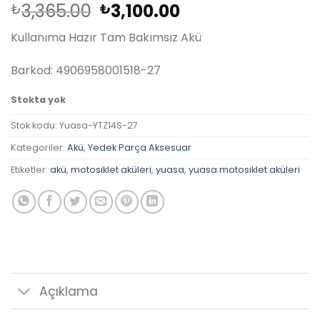
Orijinal
Şu
3,365.00
3,100.00
₺
₺
fiyat:
andaki
Kullanıma Hazır Tam Bakımsız Akü
₺3,365.00.
fiyat:
₺3,100.00.
Barkod: 4906958001518-27
Stokta yok
Stok kodu:
Yuasa-YTZ14S-27
Kategoriler:
Akü
,
Yedek Parça Aksesuar
Etiketler:
akü
,
motosiklet aküleri
,
yuasa
,
yuasa motosiklet aküleri
Açıklama