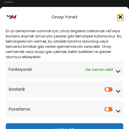
İptal ve İade Koşulları
Onayı Yönet
Kargo ve Teslimat
En iyi deneyimleri sunmak için, cihaz bilgilerini saklamak ve/veya
Kişisel Verilerin Korunması
bunlara erişmek amacıyla çerezler gibi teknolojiler kullanıyoruz. Bu
teknolojilere izin vermek, bu sitedeki tarama davranışı veya
Mesafeli Satış Sözleşmesi
benzersiz kimlikler gibi verileri işlememize izin verecektir. Onay
vermemek veya onayı geri çekmek, belirli özellikleri ve işlevleri
olumsuz etkileyebilir.
YARDIM
Fonksiyonel
Her zaman aktif
Müşteri Hizmetleri
Sipariş Takibi
İstatistik
İstatist
Sıkça Sorulan Sorular
Pazarlama
Pazarl