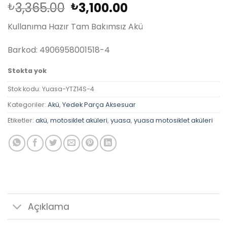
Orijinal
Şu
3,365.00
3,100.00
₺
₺
fiyat:
andaki
Kullanıma Hazır Tam Bakımsız Akü
₺3,365.00.
fiyat:
₺3,100.00.
Barkod: 4906958001518-4
Stokta yok
Stok kodu:
Yuasa-YTZ14S-4
Kategoriler:
Akü
,
Yedek Parça Aksesuar
Etiketler:
akü
,
motosiklet aküleri
,
yuasa
,
yuasa motosiklet aküleri
Açıklama