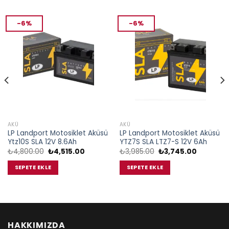
-6%
-6%
AKÜ
AKÜ
LP Landport Motosiklet Aküsü
LP Landport Motosiklet Aküsü
Ytz10S SLA 12V 8.6Ah
YTZ7S SLA LTZ7-S 12V 6Ah
Orijinal
Şu
Orijinal
Şu
₺
4,800.00
₺
4,515.00
₺
3,985.00
₺
3,745.00
fiyat:
andaki
fiyat:
andaki
₺4,800.00.
fiyat:
₺3,985.00.
fiyat:
SEPETE EKLE
SEPETE EKLE
00.
₺4,515.00.
₺3,745.0
HAKKIMIZDA