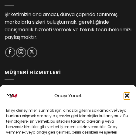
Şirketimizin ana amacı, dünya çapında tanınmış
markalarla sizleri buluşturmak, gerektiğinde
danışmanlık hizmeti vermek ve teknik tecrübelerimizi
paylaşmaktır.
MÜŞTERİ HİZMETLERİ
İptal ve İade Koşulları
Onayı Yönet
Kargo ve Teslimat
En iyi deneyimleri sunmak için, cihaz bilgilerini saklamak ve/veya
Kişisel Verilerin Korunması
bunlara erişmek amacıyla çerezler gibi teknolojiler kullanıyoruz. Bu
teknolojilere izin vermek, bu sitedeki tarama davranışı veya
Mesafeli Satış Sözleşmesi
benzersiz kimlikler gibi verileri işlememize izin verecektir. Onay
vermemek veya onayı geri çekmek, belirli özellikleri ve işlevleri