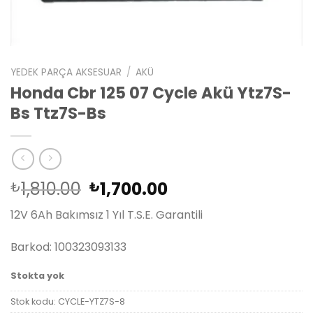
YEDEK PARÇA AKSESUAR
/
AKÜ
Honda Cbr 125 07 Cycle Akü Ytz7S-
Bs Ttz7S-Bs
Orijinal
Şu
1,810.00
1,700.00
₺
₺
fiyat:
andaki
12V 6Ah Bakımsız 1 Yıl T.S.E. Garantili
₺1,810.00.
fiyat:
₺1,700.00.
Barkod: 100323093133
Stokta yok
Stok kodu:
CYCLE-YTZ7S-8