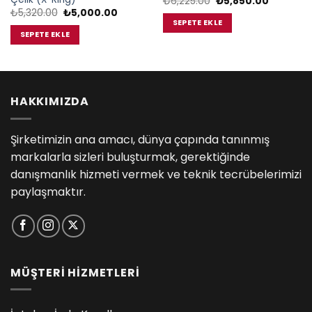
Orijinal
Şu
₺
6,225.00
₺
5,850.00
fiyat:
andaki
Orijinal
Şu
₺
5,320.00
₺
5,000.00
₺6,225.00.
fiyat:
fiyat:
andaki
SEPETE EKLE
.00.
₺5,850.0
₺5,320.00.
fiyat:
SEPETE EKLE
₺5,000.00.
HAKKIMIZDA
Şirketimizin ana amacı, dünya çapında tanınmış
markalarla sizleri buluşturmak, gerektiğinde
danışmanlık hizmeti vermek ve teknik tecrübelerimizi
paylaşmaktır.
MÜŞTERİ HİZMETLERİ