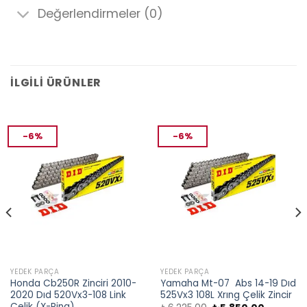
Değerlendirmeler (0)
İLGILI ÜRÜNLER
-6%
-6%
YEDEK PARÇA
YEDEK PARÇA
Honda Cb250R Zinciri 2010-
Yamaha Mt-07 Abs 14-19 Dıd
2020 Dıd 520Vx3-108 Link
525Vx3 108L Xrıng Çelik Zincir
Çelik (X-Ring)