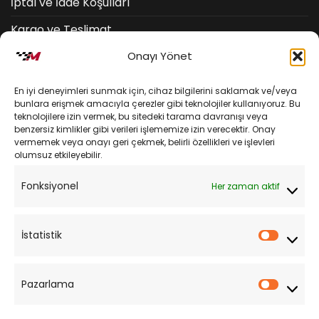
İptal ve İade Koşulları
Kargo ve Teslimat
Onayı Yönet
Kişisel Verilerin Korunması
Mesafeli Satış Sözleşmesi
En iyi deneyimleri sunmak için, cihaz bilgilerini saklamak ve/veya
bunlara erişmek amacıyla çerezler gibi teknolojiler kullanıyoruz. Bu
teknolojilere izin vermek, bu sitedeki tarama davranışı veya
YARDIM
benzersiz kimlikler gibi verileri işlememize izin verecektir. Onay
vermemek veya onayı geri çekmek, belirli özellikleri ve işlevleri
olumsuz etkileyebilir.
Müşteri Hizmetleri
Fonksiyonel
Her zaman aktif
Sipariş Takibi
Sıkça Sorulan Sorular
İstatistik
İstatist
Pazarlama
Pazarl