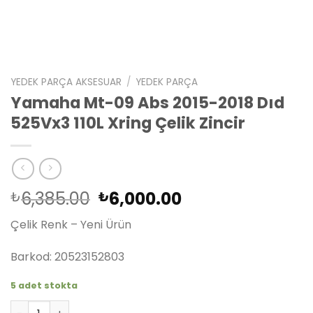
YEDEK PARÇA AKSESUAR
/
YEDEK PARÇA
Yamaha Mt-09 Abs 2015-2018 Dıd
525Vx3 110L Xring Çelik Zincir
Orijinal
Şu
6,385.00
6,000.00
₺
₺
fiyat:
andaki
Çelik Renk – Yeni Ürün
₺6,385.00.
fiyat:
₺6,000.00.
Barkod: 20523152803
5 adet stokta
Yamaha Mt-09 Abs 2015-2018 Dıd 525Vx3 110L Xring Çelik 