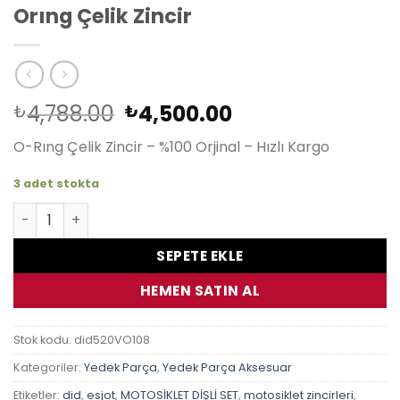
Orıng Çelik Zincir
Orijinal
Şu
4,788.00
4,500.00
₺
₺
fiyat:
andaki
O-Rıng Çelik Zincir – %100 Orjinal – Hızlı Kargo
₺4,788.00.
fiyat:
₺4,500.00.
3 adet stokta
Monster 696 08-14 Dıd 520Vo 108 Orıng Çelik Zincir adet
SEPETE EKLE
HEMEN SATIN AL
Stok kodu:
did520VO108
Kategoriler:
Yedek Parça
,
Yedek Parça Aksesuar
Etiketler:
did
,
esjot
,
MOTOSİKLET DİŞLİ SET
,
motosiklet zincirleri
,