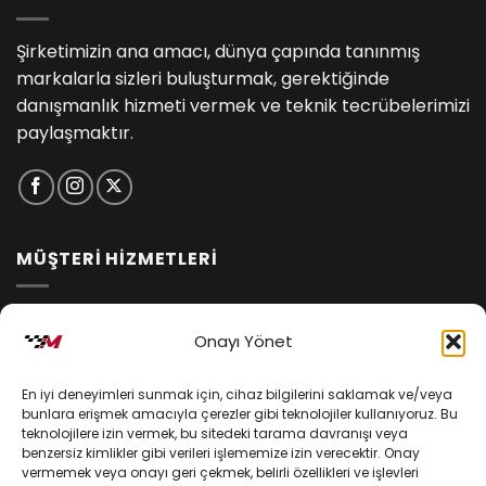
Şirketimizin ana amacı, dünya çapında tanınmış
markalarla sizleri buluşturmak, gerektiğinde
danışmanlık hizmeti vermek ve teknik tecrübelerimizi
paylaşmaktır.
MÜŞTERİ HİZMETLERİ
İptal ve İade Koşulları
Onayı Yönet
Kargo ve Teslimat
En iyi deneyimleri sunmak için, cihaz bilgilerini saklamak ve/veya
Kişisel Verilerin Korunması
bunlara erişmek amacıyla çerezler gibi teknolojiler kullanıyoruz. Bu
teknolojilere izin vermek, bu sitedeki tarama davranışı veya
Mesafeli Satış Sözleşmesi
benzersiz kimlikler gibi verileri işlememize izin verecektir. Onay
vermemek veya onayı geri çekmek, belirli özellikleri ve işlevleri