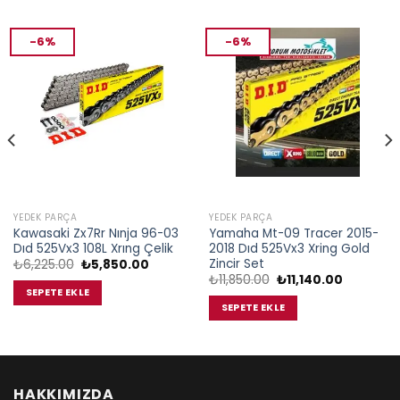
-6%
-6%
YEDEK PARÇA
YEDEK PARÇA
Kawasaki Zx7Rr Nınja 96-03
Yamaha Mt-09 Tracer 2015-
Dıd 525Vx3 108L Xrıng Çelik
2018 Dıd 525Vx3 Xring Gold
Zincir Set
Orijinal
Şu
₺
6,225.00
₺
5,850.00
fiyat:
andaki
Orijinal
Şu
₺
11,850.00
₺
11,140.00
₺6,225.00.
fiyat:
fiyat:
andaki
SEPETE EKLE
.00.
₺5,850.00.
₺11,850.00.
fiyat:
SEPETE EKLE
₺11,140.00
HAKKIMIZDA