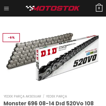
İçeriğe
atla
0
-6%
YEDEK PARÇA AKSESUAR
/
YEDEK PARÇA
Monster 696 08-14 Dıd 520Vo 108