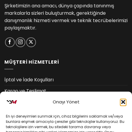
Şirketimizin ana amacı, dünya çapında tanınmış
markalarla sizleri buluşturmak, gerektiğinde
danışmanlık hizmeti vermek ve teknik tecrübelerimizi
paylaşmaktır.
MÜŞTERİ HİZMETLERİ
İptal ve İade Koşulları
Kargo ve Teslimat
Onayı Yönet
Kişisel Verilerin Korunması
Mesafeli Satış Sözleşmesi
En iyi deneyimleri sunmak için, cihaz bilgilerini saklamak ve/veya
bunlara erişmek amacıyla çerezler gibi teknolojiler kullanıyoruz. Bu
teknolojilere izin vermek, bu sitedeki tarama davranışı veya
YARDIM