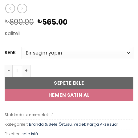
Orijinal
Şu
600.00
565.00
₺
₺
fiyat:
andaki
Kaliteli
₺600.00.
fiyat:
₺565.00.
Renk
Yamaha Xmax 250 Sele Kılıfı adet
SEPETE EKLE
HEMEN SATIN AL
Stok kodu:
xmax-selekılıf
Kategoriler:
Branda & Sele Örtüsü
,
Yedek Parça Aksesuar
Etiketler:
sele kılıfı