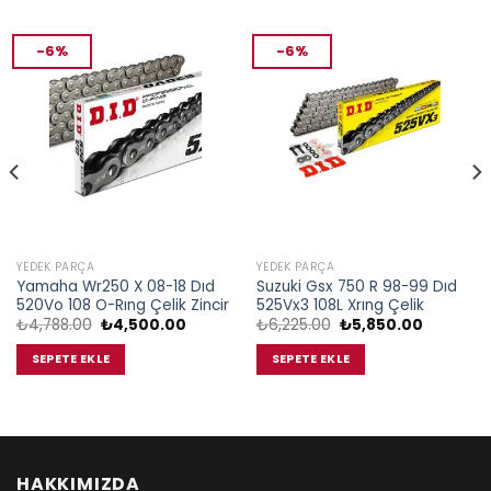
-6%
-6%
YEDEK PARÇA
YEDEK PARÇA
Yamaha Wr250 X 08-18 Dıd
Suzuki Gsx 750 R 98-99 Dıd
520Vo 108 O-Rıng Çelik Zincir
525Vx3 108L Xrıng Çelik
Orijinal
Şu
Orijinal
Şu
₺
4,788.00
₺
4,500.00
₺
6,225.00
₺
5,850.00
fiyat:
andaki
fiyat:
andaki
₺4,788.00.
fiyat:
₺6,225.00.
fiyat:
SEPETE EKLE
SEPETE EKLE
.00.
₺4,500.00.
₺5,850.0
HAKKIMIZDA