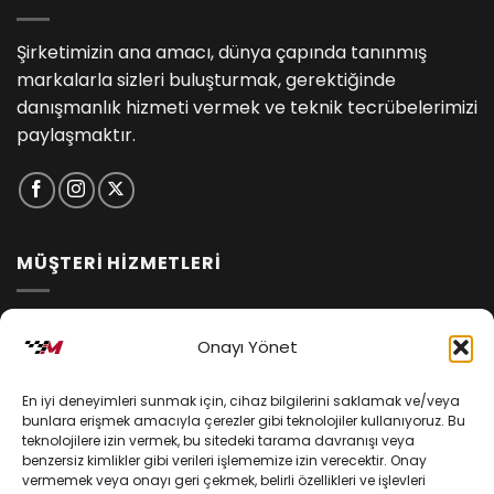
Şirketimizin ana amacı, dünya çapında tanınmış
markalarla sizleri buluşturmak, gerektiğinde
danışmanlık hizmeti vermek ve teknik tecrübelerimizi
paylaşmaktır.
MÜŞTERİ HİZMETLERİ
İptal ve İade Koşulları
Onayı Yönet
Kargo ve Teslimat
En iyi deneyimleri sunmak için, cihaz bilgilerini saklamak ve/veya
Kişisel Verilerin Korunması
bunlara erişmek amacıyla çerezler gibi teknolojiler kullanıyoruz. Bu
teknolojilere izin vermek, bu sitedeki tarama davranışı veya
Mesafeli Satış Sözleşmesi
benzersiz kimlikler gibi verileri işlememize izin verecektir. Onay
vermemek veya onayı geri çekmek, belirli özellikleri ve işlevleri