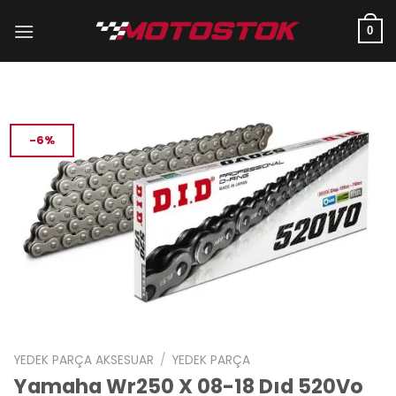
İçeriğe
atla
0
-6%
YEDEK PARÇA AKSESUAR
/
YEDEK PARÇA
Yamaha Wr250 X 08-18 Dıd 520Vo