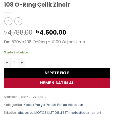
108 O-Rıng Çelik Zincir
Orijinal
Şu
4,788.00
4,500.00
₺
₺
fiyat:
andaki
Dıd 520Vo 108 O-Rıng – %100 Orjinal Ürün
₺4,788.00.
fiyat:
₺4,500.00.
3 adet stokta
Yamaha Wr250 X 08-18 Dıd 520Vo 108 O-Rıng Çelik Zincir
SEPETE EKLE
HEMEN SATIN AL
Stok kodu:
did520VO108-2
Kategoriler:
Yedek Parça
,
Yedek Parça Aksesuar
Etiketler:
did
,
esjot
,
MOTOSİKLET DİŞLİ SET
,
motosiklet zincirleri
,