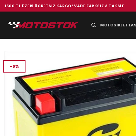
İçeriğe
1500 TL ÜZERI ÜCRETSIZ KARGO! VADE FARKSIZ 3 TAKSIT
atla
MOTOSIKLET LAS
-6%