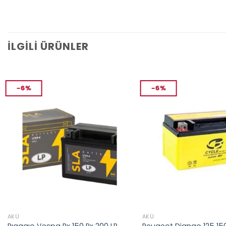
İLGILI ÜRÜNLER
-6%
-6%
AKÜ
AKÜ