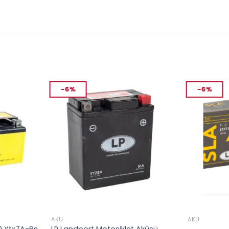
-6%
-6%
AKÜ
AKÜ