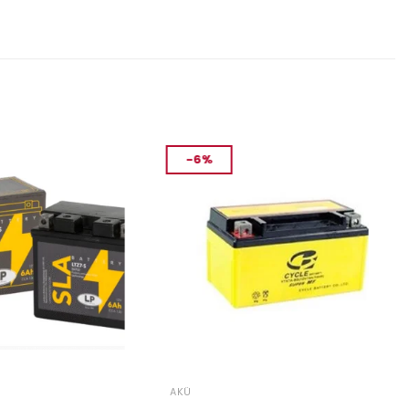
-6%
AKÜ