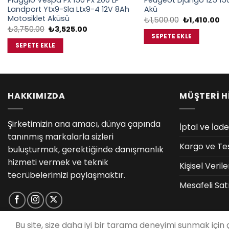
Pıaggıo Vespa Px 150 Px 200 LP
Peugeot Django 125 15
Landport Ytx9-Sla Ltx9-4 12V 8Ah
Akü
Motosiklet Aküsü
Orijinal
Şu
₺
1,500.00
₺
1,410.00
fiyat:
an
Orijinal
Şu
₺
3,750.00
₺
3,525.00
₺1,500.00.
fiy
fiyat:
andaki
SEPETE EKLE
₺1
₺3,750.00.
fiyat:
SEPETE EKLE
₺3,525.00.
HAKKIMIZDA
MÜŞTERİ H
Şirketimizin ana amacı, dünya çapında
İptal ve İade
tanınmış markalarla sizleri
Kargo ve Te
buluşturmak, gerektiğinde danışmanlık
hizmeti vermek ve teknik
Kişisel Veri
tecrübelerimizi paylaşmaktır.
Mesafeli Sat
Bu site, size daha iyi bir tarama deneyimi sunmak için