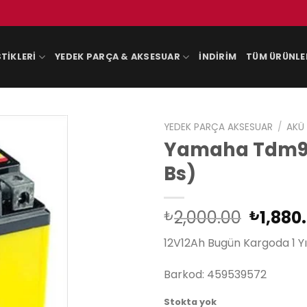
TIKLERI
YEDEK PARÇA & AKSESUAR
İNDIRIM
TÜM ÜRÜNLE
YEDEK PARÇA AKSESUAR
/
AKÜ
Yamaha Tdm900
Bs)
Orijina
2,000.00
1,880
₺
₺
fiyat:
12V12Ah Bugün Kargoda 1 Yı
₺2,000
Barkod: 459539572
Stokta yok