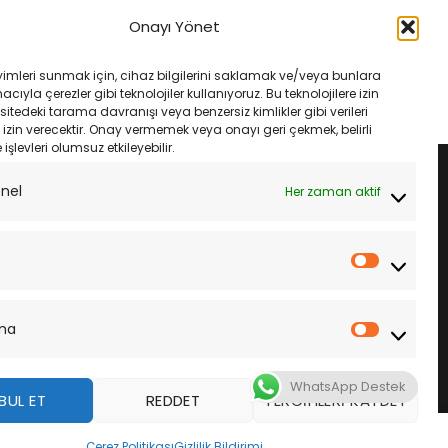
city LP Landport YTZ7S
Kymco Agılıty 06-10 Cycle Ytx7A-
 12V 6Ah
Bs Akü
Onayı Yönet
Orijinal
Şu
Orijinal
Şu
₺
3,745.00
₺
1,500.00
₺
1,410.00
fiyat:
andaki
fiyat:
andaki
₺3,985.00.
fiyat:
₺1,500.00.
fiyat:
LE
SEPETE EKLE
yimleri sunmak için, cihaz bilgilerini saklamak ve/veya bunlara
₺3,745.00.
₺1,410.00.
ıyla çerezler gibi teknolojiler kullanıyoruz. Bu teknolojilere izin
sitedeki tarama davranışı veya benzersiz kimlikler gibi verileri
izin verecektir. Onay vermemek veya onayı geri çekmek, belirli
e işlevleri olumsuz etkileyebilir.
onel
Her zaman aktif
İstatistik
ma
Pazarla
WhatsApp Destek
BUL ET
REDDET
TERCIHLERI KAYDET
z
Çerez Politikası
Gizlilik Bildirimi