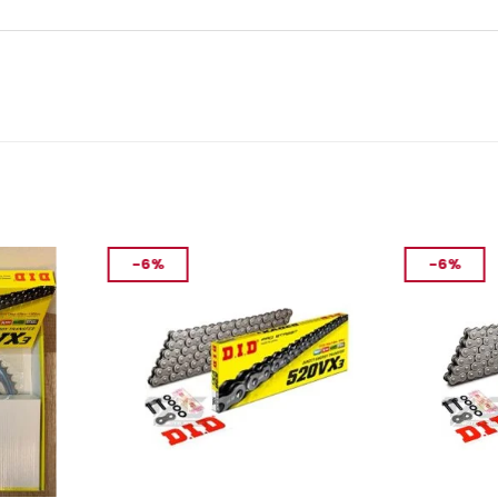
-6%
-6%