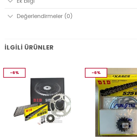
Ek bilgi
Değerlendirmeler (0)
İLGILI ÜRÜNLER
-6%
-6%