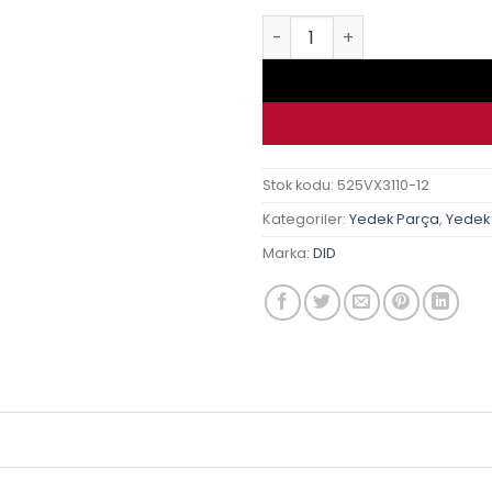
Yamaha Mt-09 Sp Abs 2015-2
Stok kodu:
525VX3110-12
Kategoriler:
Yedek Parça
,
Yedek
Marka:
DID