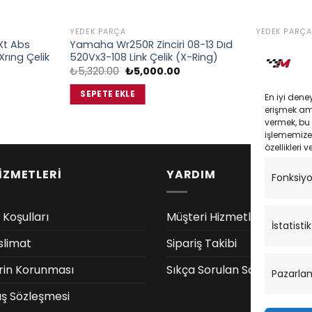
YEDEK PARÇA
YEDEK PARÇA
Xt Abs
Yamaha Wr250R Zinciri 08-13 Dıd
Suzuki Gsx
rıng Çelik
520Vx3-108 Link Çelik (X-Ring)
525Vx3 108L
Orijinal
Şu
₺
5,320.00
₺
5,000.00
₺
6,225.00
fiyat:
andaki
Şu
₺5,320.00.
fiyat:
andaki
SEPETE EKLE
SEPETE EK
En iyi dene
₺5,000.00.
fiyat:
erişmek amac
₺10,350.00.
vermek, bu 
işlememize 
özellikleri v
İZMETLERİ
YARDIM
Fonksiy
 Koşulları
Müşteri Hizmetleri
İstatistik
slimat
Sipariş Takibi
lerin Korunması
Sıkça Sorulan Sorular
Pazarla
ış Sözleşmesi