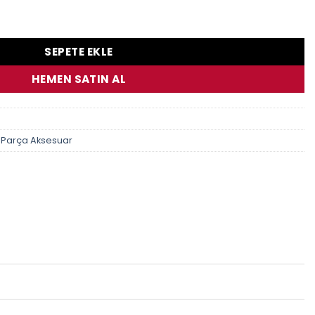
018 Dıd 525Vx3 110L Xring Çelik Zincir adet
SEPETE EKLE
HEMEN SATIN AL
 Parça Aksesuar