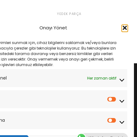
YEDEK PARÇA
 600 R 97-00 Dıd
Kawasaki Zx7Rr Nınja 96-03 Dıd
 Xrıng Çelik
525Vx3 108L Xrıng Çelik
Onayı Yönet
Orijinal
Şu
Orijinal
Şu
₺
5,850.00
₺
6,225.00
₺
5,850.00
fiyat:
andaki
fiyat:
andaki
₺6,225.00.
fiyat:
₺6,225.00.
fiyat:
LE
SEPETE EKLE
yimleri sunmak için, cihaz bilgilerini saklamak ve/veya bunlara
₺5,850.00.
₺5,850.00.
ıyla çerezler gibi teknolojiler kullanıyoruz. Bu teknolojilere izin
sitedeki tarama davranışı veya benzersiz kimlikler gibi verileri
izin verecektir. Onay vermemek veya onayı geri çekmek, belirli
e işlevleri olumsuz etkileyebilir.
onel
Her zaman aktif
İstatistik
ma
Pazarla