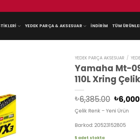
TIKLERI
YEDEK PARÇA & AKSESUAR
İNDIRIM
TÜM ÜRÜNLE
YEDEK PARÇA AKSESUAR
/
YED
Yamaha Mt-09 
110L Xring Çelik
Orijina
6,385.00
6,000
₺
₺
fiyat:
Çelik Renk – Yeni Ürün
₺6,385
Barkod: 20523152805
5 adet stokta