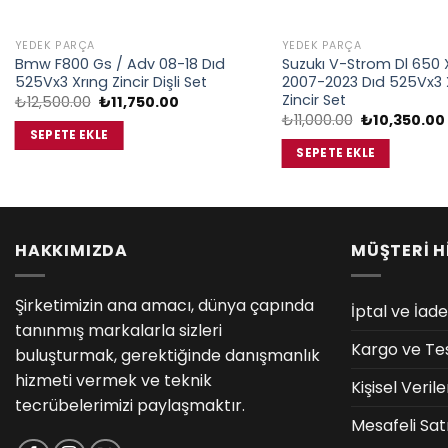
YEDEK PARÇA
YEDEK PARÇA
Bmw F800 Gs / Adv 08-18 Dıd
Suzukı V-Strom Dl 650 
525Vx3 Xrıng Zincir Dişli Set
2007-2023 Dıd 525Vx3 X
Zincir Set
Orijinal
Şu
₺
12,500.00
₺
11,750.00
fiyat:
andaki
Orijinal
₺
11,000.00
₺
10,350.00
₺12,500.00.
fiyat:
fiyat:
SEPETE EKLE
₺11,750.00.
₺11,000.00.
SEPETE EKLE
HAKKIMIZDA
MÜŞTERİ H
Şirketimizin ana amacı, dünya çapında
İptal ve İade
tanınmış markalarla sizleri
Kargo ve Te
buluşturmak, gerektiğinde danışmanlık
hizmeti vermek ve teknik
Kişisel Veri
tecrübelerimizi paylaşmaktır.
Mesafeli Sat