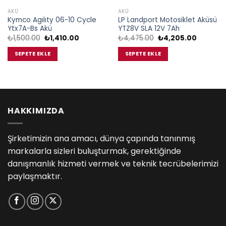
AKÜ
AKÜ
Kymco Agılıty 06-10 Cycle
LP Landport Motosiklet Aküsü
Ytx7A-Bs Akü
YTZ8V SLA 12V 7Ah
Orijinal
Şu
Orijinal
Şu
₺
1,500.00
₺
1,410.00
₺
4,475.00
₺
4,205.00
fiyat:
andaki
fiyat:
andaki
₺1,500.00.
fiyat:
₺4,475.00.
fiyat:
SEPETE EKLE
SEPETE EKLE
₺1,410.00.
₺4,205.0
00.
HAKKIMIZDA
Şirketimizin ana amacı, dünya çapında tanınmış
markalarla sizleri buluşturmak, gerektiğinde
danışmanlık hizmeti vermek ve teknik tecrübelerimizi
paylaşmaktır.