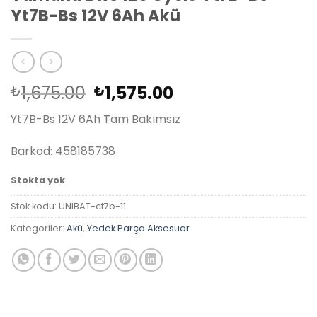
Yt7B-Bs 12V 6Ah Akü
Orijinal
Şu
1,675.00
1,575.00
₺
₺
fiyat:
andaki
Yt7B-Bs 12V 6Ah Tam Bakımsız
₺1,675.00.
fiyat:
₺1,575.00.
Barkod: 458185738
Stokta yok
Stok kodu:
UNIBAT-ct7b-11
Kategoriler:
Akü
,
Yedek Parça Aksesuar