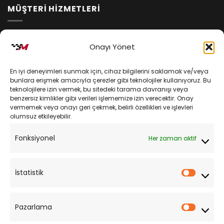
MÜŞTERİ HİZMETLERİ
İptal ve İade Koşulları
Onayı Yönet
Kargo ve Teslimat
En iyi deneyimleri sunmak için, cihaz bilgilerini saklamak ve/veya
Kişisel Verilerin Korunması
bunlara erişmek amacıyla çerezler gibi teknolojiler kullanıyoruz. Bu
teknolojilere izin vermek, bu sitedeki tarama davranışı veya
Mesafeli Satış Sözleşmesi
benzersiz kimlikler gibi verileri işlememize izin verecektir. Onay
vermemek veya onayı geri çekmek, belirli özellikleri ve işlevleri
olumsuz etkileyebilir.
YARDIM
Fonksiyonel
Her zaman aktif
Müşteri Hizmetleri
Sipariş Takibi
İstatistik
İstatist
Sıkça Sorulan Sorular
Pazarlama
Pazarl