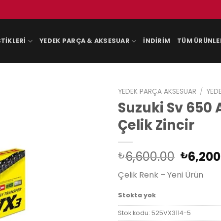
TIKLERI
YEDEK PARÇA & AKSESUAR
İNDIRIM
TÜM ÜRÜNLE
YEDEK PARÇA AKSESUAR
/
YED
Suzuki Sv 650 
Çelik Zincir
Orijina
6,600.00
6,200
₺
₺
fiyat:
Çelik Renk – Yeni Ürün
₺6,600
Stokta yok
Stok kodu:
525VX3114-5