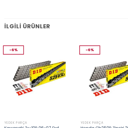
İLGILI ÜRÜNLER
-6%
-6%
YEDEK PARÇA
YEDEK PARÇA