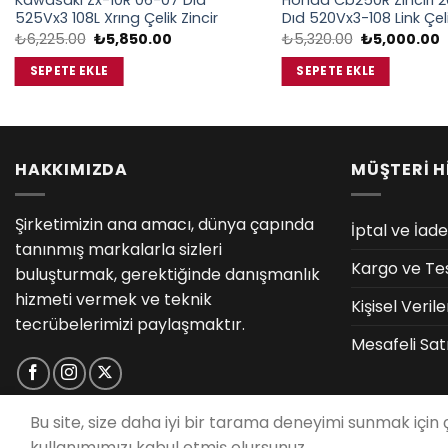
Kawasaki Zx-10R 06-07 Dıd
Honda Cb250R Zinciri 
525Vx3 108L Xrıng Çelik Zincir
Dıd 520Vx3-108 Link Çel
Orijinal
Şu
Orijinal
Ş
₺
6,225.00
₺
5,850.00
₺
5,320.00
₺
5,000.00
fiyat:
andaki
fiyat:
a
₺6,225.00.
fiyat:
₺5,320.00.
f
SEPETE EKLE
SEPETE EKLE
₺5,850.00.
₺
HAKKIMIZDA
MÜŞTERİ H
Şirketimizin ana amacı, dünya çapında
İptal ve İade
tanınmış markalarla sizleri
Kargo ve Te
buluşturmak, gerektiğinde danışmanlık
hizmeti vermek ve teknik
Kişisel Veri
tecrübelerimizi paylaşmaktır.
Mesafeli Sat
Bu site, size daha iyi bir tarama deneyimi sunmak için
kullanımımızı kabul etmiş olursunuz.