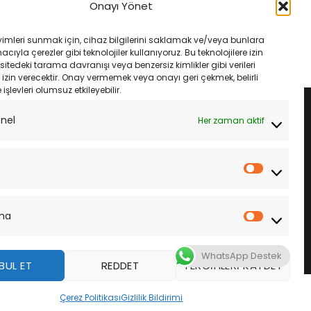
800X Crossrunner 15-19
Suzuki Sv 650 S 99-12 Dıd 525Vx3
Onayı Yönet
110L Xrıng
108L Xrıng Çelik Zincir
Orijinal
Şu
Orijinal
Şu
₺
6,000.00
₺
6,225.00
₺
5,850.00
fiyat:
andaki
fiyat:
andaki
yimleri sunmak için, cihaz bilgilerini saklamak ve/veya bunlara
₺6,385.00.
fiyat:
₺6,225.00.
fiyat:
LE
SEPETE EKLE
ıyla çerezler gibi teknolojiler kullanıyoruz. Bu teknolojilere izin
₺6,000.00.
₺5,850.00.
sitedeki tarama davranışı veya benzersiz kimlikler gibi verileri
izin verecektir. Onay vermemek veya onayı geri çekmek, belirli
e işlevleri olumsuz etkileyebilir.
onel
Her zaman aktif
İstatistik
ma
Pazarla
WhatsApp Destek
BUL ET
REDDET
TERCIHLERI KAYDET
z
Çerez Politikası
Gizlilik Bildirimi
DAHA FAZLA BILGI
KABUL ET