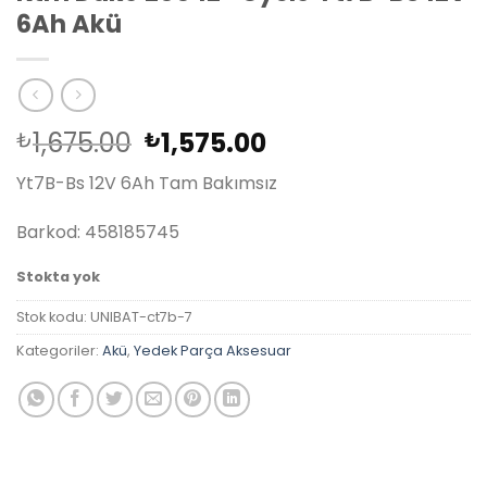
6Ah Akü
Orijinal
Şu
1,675.00
1,575.00
₺
₺
fiyat:
andaki
Yt7B-Bs 12V 6Ah Tam Bakımsız
₺1,675.00.
fiyat:
₺1,575.00.
Barkod: 458185745
Stokta yok
Stok kodu:
UNIBAT-ct7b-7
Kategoriler:
Akü
,
Yedek Parça Aksesuar