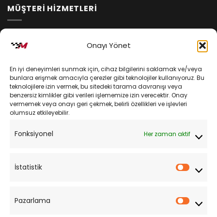
MÜŞTERİ HİZMETLERİ
İptal ve İade Koşulları
Onayı Yönet
Kargo ve Teslimat
En iyi deneyimleri sunmak için, cihaz bilgilerini saklamak ve/veya
Kişisel Verilerin Korunması
bunlara erişmek amacıyla çerezler gibi teknolojiler kullanıyoruz. Bu
teknolojilere izin vermek, bu sitedeki tarama davranışı veya
Mesafeli Satış Sözleşmesi
benzersiz kimlikler gibi verileri işlememize izin verecektir. Onay
vermemek veya onayı geri çekmek, belirli özellikleri ve işlevleri
olumsuz etkileyebilir.
YARDIM
Fonksiyonel
Her zaman aktif
Müşteri Hizmetleri
Sipariş Takibi
İstatistik
İstatist
Sıkça Sorulan Sorular
Pazarlama
Pazarl