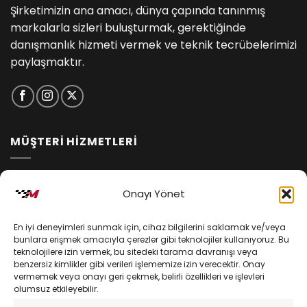
Şirketimizin ana amacı, dünya çapında tanınmış
markalarla sizleri buluşturmak, gerektiğinde
danışmanlık hizmeti vermek ve teknik tecrübelerimizi
paylaşmaktır.
MÜŞTERİ HİZMETLERİ
İptal ve İade Koşulları
Onayı Yönet
Kargo ve Teslimat
En iyi deneyimleri sunmak için, cihaz bilgilerini saklamak ve/veya
Kişisel Verilerin Korunması
bunlara erişmek amacıyla çerezler gibi teknolojiler kullanıyoruz. Bu
teknolojilere izin vermek, bu sitedeki tarama davranışı veya
Mesafeli Satış Sözleşmesi
benzersiz kimlikler gibi verileri işlememize izin verecektir. Onay
vermemek veya onayı geri çekmek, belirli özellikleri ve işlevleri
olumsuz etkileyebilir.
YARDIM