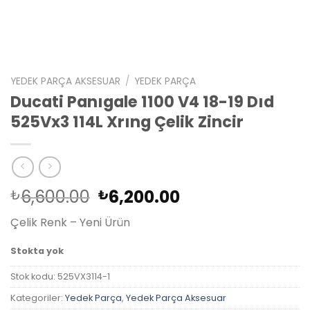
YEDEK PARÇA AKSESUAR
/
YEDEK PARÇA
Ducati Panıgale 1100 V4 18-19 Dıd
525Vx3 114L Xrıng Çelik Zincir
Orijinal
Şu
6,600.00
6,200.00
₺
₺
fiyat:
andaki
Çelik Renk – Yeni Ürün
₺6,600.00.
fiyat:
₺6,200.00.
Stokta yok
Stok kodu:
525VX3114-1
Kategoriler:
Yedek Parça
,
Yedek Parça Aksesuar