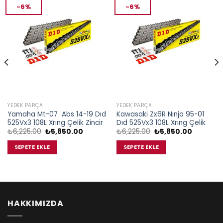
-6%
-6%
YEDEK PARÇA
YEDEK PARÇA
Yamaha Mt-07 Abs 14-19 Dıd
Kawasaki Zx6R Nınja 95-01
525Vx3 108L Xrıng Çelik Zincir
Dıd 525Vx3 108L Xrıng Çelik
Orijinal
Şu
Orijinal
Şu
₺
6,225.00
₺
5,850.00
₺
6,225.00
₺
5,850.00
fiyat:
andaki
fiyat:
andaki
₺6,225.00.
fiyat:
₺6,225.00.
fiyat:
SEPETE EKLE
SEPETE EKLE
.00.
₺5,850.00.
₺5,850.0
HAKKIMIZDA