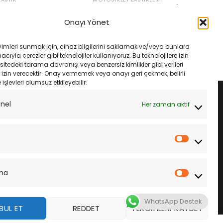
 Michelin Pilot Power
Suzuki Burgman 200 110/90-13
Takımı
130/70-12 Michelin City Grip2 Lastik
Onayı Yönet
Tk
Orijinal
Şu
₺
17,485.00
fiyat:
andaki
Orijinal
Şu
₺
9,300.00
₺
8,835.00
₺18,800.00.
fiyat:
fiyat:
andaki
LE
yimleri sunmak için, cihaz bilgilerini saklamak ve/veya bunlara
₺17,485.00.
₺9,300.00.
fiyat:
SEPETE EKLE
ıyla çerezler gibi teknolojiler kullanıyoruz. Bu teknolojilere izin
₺8,835.00.
sitedeki tarama davranışı veya benzersiz kimlikler gibi verileri
izin verecektir. Onay vermemek veya onayı geri çekmek, belirli
e işlevleri olumsuz etkileyebilir.
onel
Her zaman aktif
İstatistik
ma
Pazarla
WhatsApp Destek
BUL ET
REDDET
TERCIHLERI KAYDET