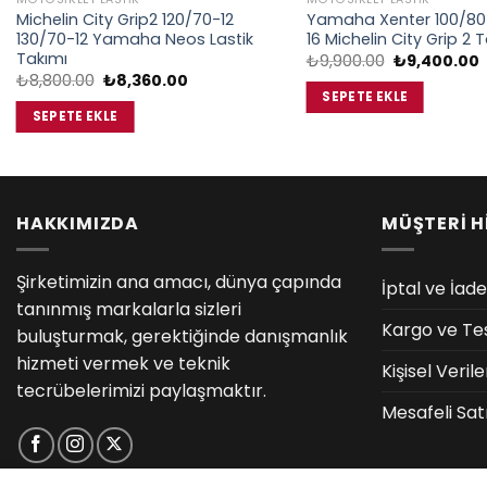
Michelin City Grip2 120/70-12
Yamaha Xenter 100/80-
130/70-12 Yamaha Neos Lastik
16 Michelin City Grip 2 
Takımı
Orijinal
₺
9,900.00
₺
9,400.00
fiyat:
Orijinal
Şu
₺
8,800.00
₺
8,360.00
₺9,900.00.
f
fiyat:
andaki
SEPETE EKLE
₺
₺8,800.00.
fiyat:
SEPETE EKLE
₺8,360.00.
HAKKIMIZDA
MÜŞTERİ H
Şirketimizin ana amacı, dünya çapında
İptal ve İade
tanınmış markalarla sizleri
Kargo ve Te
buluşturmak, gerektiğinde danışmanlık
hizmeti vermek ve teknik
Kişisel Veri
tecrübelerimizi paylaşmaktır.
Mesafeli Sat