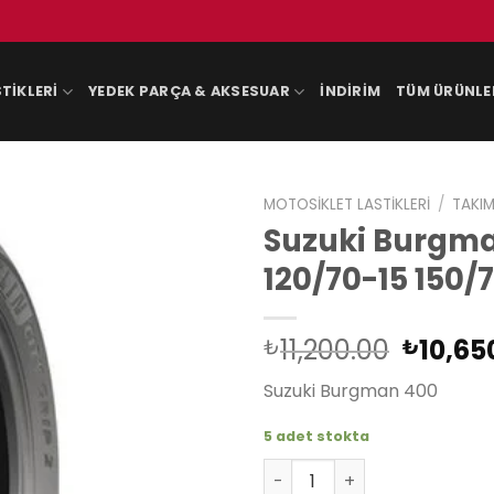
TIKLERI
YEDEK PARÇA & AKSESUAR
İNDIRIM
TÜM ÜRÜNLE
MOTOSIKLET LASTIKLERI
/
TAKIM
Suzuki Burgma
120/70-15 150/7
Orijina
11,200.00
10,65
₺
₺
fiyat:
Suzuki Burgman 400
₺11,20
5 adet stokta
Suzuki Burgman AN 400 Burg