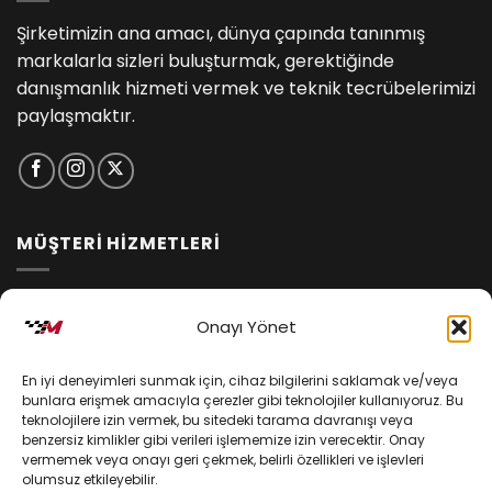
Şirketimizin ana amacı, dünya çapında tanınmış
markalarla sizleri buluşturmak, gerektiğinde
danışmanlık hizmeti vermek ve teknik tecrübelerimizi
paylaşmaktır.
MÜŞTERİ HİZMETLERİ
İptal ve İade Koşulları
Onayı Yönet
Kargo ve Teslimat
En iyi deneyimleri sunmak için, cihaz bilgilerini saklamak ve/veya
Kişisel Verilerin Korunması
bunlara erişmek amacıyla çerezler gibi teknolojiler kullanıyoruz. Bu
teknolojilere izin vermek, bu sitedeki tarama davranışı veya
Mesafeli Satış Sözleşmesi
benzersiz kimlikler gibi verileri işlememize izin verecektir. Onay
vermemek veya onayı geri çekmek, belirli özellikleri ve işlevleri
olumsuz etkileyebilir.