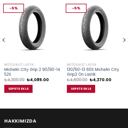
-5%
-5%
MOTOSIKLET LASTIK
MOTOSIKLET LASTIK
Michelin City Grip 2 90/90-14
130/60-13 60S Michelin City
52S
Grip2 Ön Lastik
Orijinal
Şu
Orijinal
Şu
₺
4,300.00
₺
4,085.00
₺
4,600.00
₺
4,370.00
fiyat:
andaki
fiyat:
andaki
₺4,300.00.
fiyat:
₺4,600.00.
fiyat:
i
SEPETE EKLE
SEPETE EKLE
₺4,085.00.
₺4,370.0
5.00.
HAKKIMIZDA