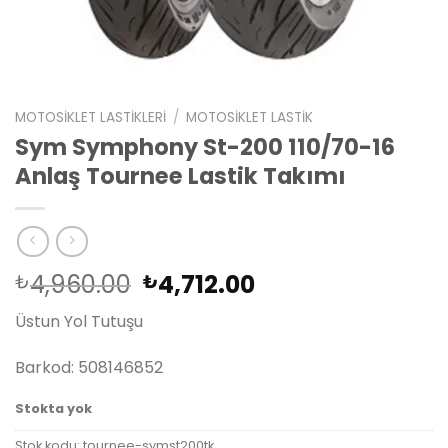
MOTOSIKLET LASTIKLERI
/
MOTOSIKLET LASTIK
Sym Symphony St-200 110/70-16
Anlaş Tournee Lastik Takımı
Orijinal
Şu
4,960.00
4,712.00
₺
₺
fiyat:
andaki
Üstun Yol Tutuşu
₺4,960.00.
fiyat:
₺4,712.00.
Barkod: 508146852
Stokta yok
Stok kodu:
tournee-symst200tk