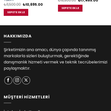
Orijinal
Şu
₺
18,800.00
₺
17,485.00
i
fiyat:
andaki
Orijinal
Şu
₺
11,500.00
₺
10,695.00
₺18,800.00.
fiyat:
fiyat:
andaki
SEPETE EKLE
5.00.
₺17,485
₺11,500.00.
fiyat:
SEPETE EKLE
₺10,695.00.
HAKKIMIZDA
Şirketimizin ana amacı, dünya çapında tanınmış
markalarla sizleri buluşturmak, gerektiğinde
danışmanlık hizmeti vermek ve teknik tecrübelerimizi
paylaşmaktır.
MÜŞTERİ HİZMETLERİ