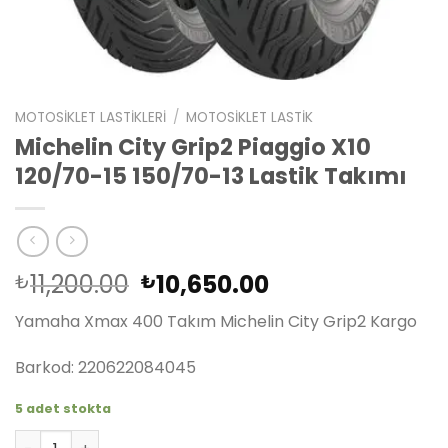
MOTOSIKLET LASTIKLERI
/
MOTOSIKLET LASTIK
Michelin City Grip2 Piaggio X10
120/70-15 150/70-13 Lastik Takımı
Orijinal
Şu
11,200.00
10,650.00
₺
₺
fiyat:
andaki
Yamaha Xmax 400 Takım Michelin City Grip2 Kargo
₺11,200.00.
fiyat:
₺10,650.00.
Barkod: 220622084045
5 adet stokta
Michelin City Grip2 Piaggio X10 120/70-15 150/70-13 Lasti