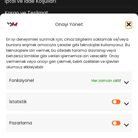
İptal ve İade Koşulları
Kargo ve Teslimat
Onayı Yönet
Kişisel Verilerin Korunması
Mesafeli Satış Sözleşmesi
En iyi deneyimleri sunmak için, cihaz bilgilerini saklamak ve/veya
bunlara erişmek amacıyla çerezler gibi teknolojiler kullanıyoruz. Bu
teknolojilere izin vermek, bu sitedeki tarama davranışı veya
YARDIM
benzersiz kimlikler gibi verileri işlememize izin verecektir. Onay
vermemek veya onayı geri çekmek, belirli özellikleri ve işlevleri
olumsuz etkileyebilir.
Müşteri Hizmetleri
Fonksiyonel
Her zaman aktif
Sipariş Takibi
Sıkça Sorulan Sorular
İstatistik
İstatist
Pazarlama
Pazarl