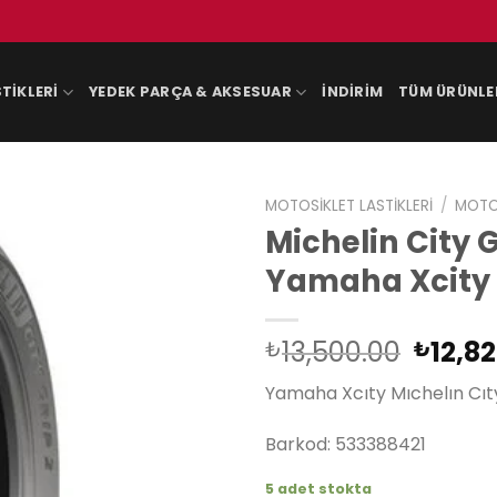
TIKLERI
YEDEK PARÇA & AKSESUAR
İNDIRIM
TÜM ÜRÜNLE
MOTOSIKLET LASTIKLERI
/
MOTOS
Michelin City G
Yamaha Xcity 
Orijin
13,500.00
12,8
₺
₺
fiyat:
Yamaha Xcıty Mıchelın Cıty
₺13,5
Barkod: 533388421
5 adet stokta