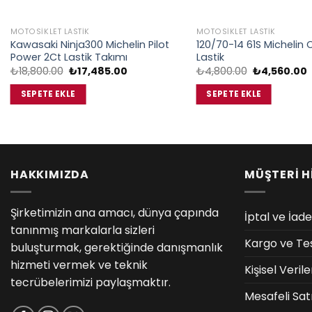
MOTOSIKLET LASTIK
MOTOSIKLET LASTIK
Kawasaki Ninja300 Michelin Pilot
120/70-14 61S Michelin C
Power 2Ct Lastik Takımı
Lastik
Orijinal
Şu
Orijinal
₺
18,800.00
₺
17,485.00
₺
4,800.00
₺
4,560.00
fiyat:
andaki
fiyat:
₺18,800.00.
fiyat:
₺4,800.00.
f
SEPETE EKLE
SEPETE EKLE
₺17,485.00.
₺
HAKKIMIZDA
MÜŞTERİ H
Şirketimizin ana amacı, dünya çapında
İptal ve İade
tanınmış markalarla sizleri
Kargo ve Te
buluşturmak, gerektiğinde danışmanlık
hizmeti vermek ve teknik
Kişisel Veri
tecrübelerimizi paylaşmaktır.
Mesafeli Sat