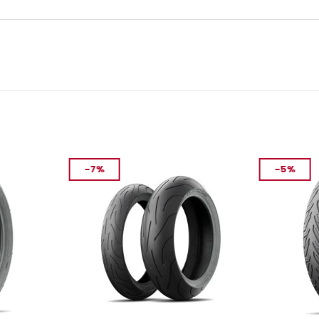
-7%
-5%