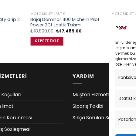
MOTOSIKLET LASTIK
MOTOSIKLET L
ity Grip 2
Bajaj Dominar 400 Michelin Pilot
130/60-13 6
Power 2Ct Lastik Takımı
Ön Lastik
Şu
Orijinal
Şu
₺
18,800.00
₺
17,485.00
₺
4,600.00
andaki
fiyat:
andaki
iyat:
₺18,800.00.
fiyat:
SEPETE EKLE
SEPETE EK
En iyi dene
4,560.00.
₺17,485.00.
erişmek amac
vermek, bu 
işlememize 
özellikleri v
İZMETLERİ
YARDIM
Fonksiy
 Koşulları
Müşteri Hizmetleri
İstatistik
slimat
Sipariş Takibi
lerin Korunması
Sıkça Sorulan Sorular
Pazarla
ış Sözleşmesi