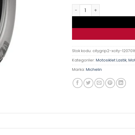
Michelin City Grip 2 120/70
Stok kodu:
citygrip2-xcity-120701
Kategoriler:
Motosiklet Lastik
,
Mot
Marka:
Michelin