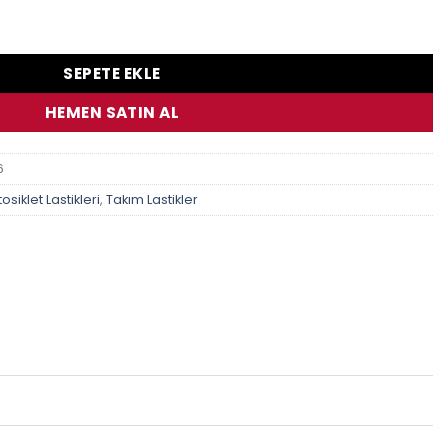
-16 140/70-15 Yamaha Xcity Lastik Takımı adet
SEPETE EKLE
HEMEN SATIN AL
6
osiklet Lastikleri
,
Takım Lastikler