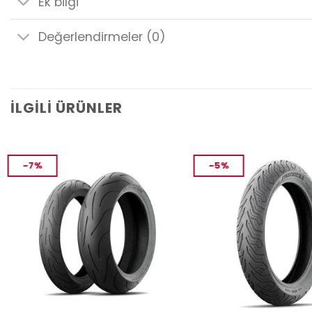
Ek bilgi
Değerlendirmeler (0)
İLGILI ÜRÜNLER
-7%
-5%