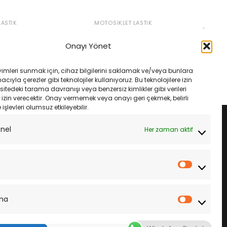
ASTIK
MOTOSIKLET LASTIK
0S Michelin City Grip2
Kymco Agility City 125 200 100/80-
16 120/80-16 Michelin City Grip2
Onayı Yönet
Takım
Orijinal
Şu
₺
4,370.00
fiyat:
andaki
Orijinal
Şu
₺
9,900.00
₺
9,400.00
₺4,600.00.
fiyat:
fiyat:
andaki
LE
yimleri sunmak için, cihaz bilgilerini saklamak ve/veya bunlara
₺4,370.00.
₺9,900.00.
fiyat:
SEPETE EKLE
ıyla çerezler gibi teknolojiler kullanıyoruz. Bu teknolojilere izin
₺9,400.00.
sitedeki tarama davranışı veya benzersiz kimlikler gibi verileri
izin verecektir. Onay vermemek veya onayı geri çekmek, belirli
e işlevleri olumsuz etkileyebilir.
onel
Her zaman aktif
İstatistik
ma
Pazarla