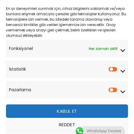
Kargo ve Teslimat
En iyi deneyimleri sunmak için, cihaz bilgilerini saklamak ve/veya
Kişisel Verilerin Korunması
bunlara erişmek amacıyla çerezler gibi teknolojiler kullanıyoruz. Bu
teknolojilere izin vermek, bu sitedeki tarama davranışı veya
Mesafeli Satış Sözleşmesi
benzersiz kimlikler gibi verileri işlememize izin verecektir. Onay
vermemek veya onayı geri çekmek, belirli özellikleri ve işlevleri
olumsuz etkileyebilir.
YARDIM
Fonksiyonel
Her zaman aktif
Müşteri Hizmetleri
Sipariş Takibi
İstatistik
İstatist
Sıkça Sorulan Sorular
Pazarlama
Pazarl
KABUL ET
REDDET
Bu site, size daha iyi bir tarama deneyimi sunmak için
WhatsApp Destek
çerezler kullanmaktadır. Bu web sitesinde gezinerek,