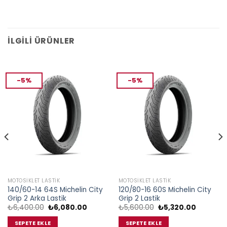
İLGILI ÜRÜNLER
-5%
-5%
MOTOSIKLET LASTIK
MOTOSIKLET LASTIK
140/60-14 64S Michelin City
120/80-16 60S Michelin City
Grip 2 Arka Lastik
Grip 2 Lastik
Orijinal
Şu
Orijinal
Şu
₺
6,400.00
₺
6,080.00
₺
5,600.00
₺
5,320.00
i
fiyat:
andaki
fiyat:
andaki
₺6,400.00.
fiyat:
₺5,600.00.
fiyat:
SEPETE EKLE
SEPETE EKLE
5.00.
₺6,080.00.
₺5,320.0