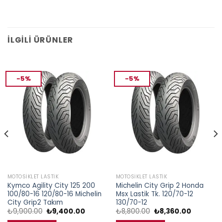
İLGILI ÜRÜNLER
-5%
-5%
MOTOSIKLET LASTIK
MOTOSIKLET LASTIK
Kymco Agility City 125 200
Michelin City Grip 2 Honda
100/80-16 120/80-16 Michelin
Msx Lastik Tk. 120/70-12
City Grip2 Takım
130/70-12
i
Orijinal
Şu
Orijinal
Şu
₺
9,900.00
₺
9,400.00
₺
8,800.00
₺
8,360.00
fiyat:
andaki
fiyat:
andaki
5.00.