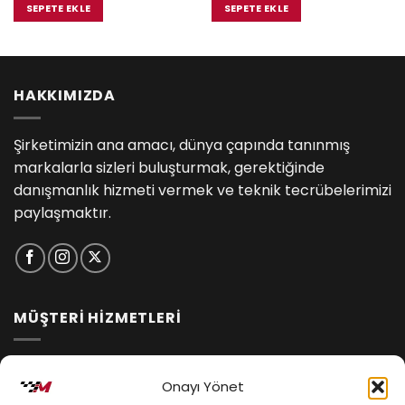
₺9,900.00.
fiyat:
₺8,800.00.
fiyat:
SEPETE EKLE
SEPETE EKLE
₺9,400.00.
₺8,360.0
HAKKIMIZDA
Şirketimizin ana amacı, dünya çapında tanınmış
markalarla sizleri buluşturmak, gerektiğinde
danışmanlık hizmeti vermek ve teknik tecrübelerimizi
paylaşmaktır.
MÜŞTERİ HİZMETLERİ
İptal ve İade Koşulları
Onayı Yönet