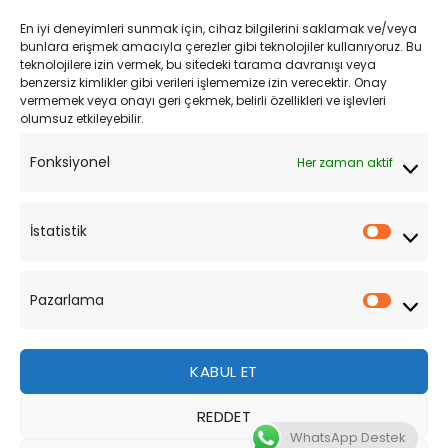
Kargo ve Teslimat
En iyi deneyimleri sunmak için, cihaz bilgilerini saklamak ve/veya
Kişisel Verilerin Korunması
bunlara erişmek amacıyla çerezler gibi teknolojiler kullanıyoruz. Bu
teknolojilere izin vermek, bu sitedeki tarama davranışı veya
Mesafeli Satış Sözleşmesi
benzersiz kimlikler gibi verileri işlememize izin verecektir. Onay
vermemek veya onayı geri çekmek, belirli özellikleri ve işlevleri
olumsuz etkileyebilir.
YARDIM
Fonksiyonel
Her zaman aktif
Müşteri Hizmetleri
Sipariş Takibi
İstatistik
İstatist
Sıkça Sorulan Sorular
Pazarlama
Pazarl
KABUL ET
REDDET
Bu site, size daha iyi bir tarama deneyimi sunmak için
WhatsApp Destek
çerezler kullanmaktadır. Bu web sitesinde gezinerek,