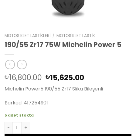
MOTOSIKLET LASTIKLERI
/
MOTOSIKLET LASTIK
190/55 Zr17 75W Michelin Power 5
Orijinal
Şu
16,800.00
15,625.00
₺
₺
fiyat:
andaki
Michelin Power5 190/55 Zr17 Slika Bileşenli
₺16,800.00.
fiyat:
₺15,625.00.
Barkod: 417254901
5 adet stokta
190/55 Zr17 75W Michelin Power 5 adet