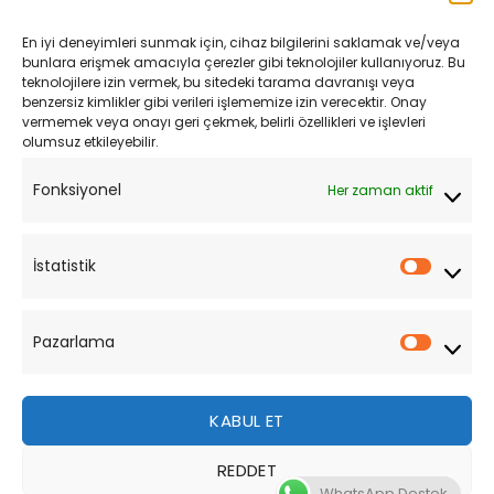
Kargo ve Teslimat
En iyi deneyimleri sunmak için, cihaz bilgilerini saklamak ve/veya
Kişisel Verilerin Korunması
bunlara erişmek amacıyla çerezler gibi teknolojiler kullanıyoruz. Bu
teknolojilere izin vermek, bu sitedeki tarama davranışı veya
Mesafeli Satış Sözleşmesi
benzersiz kimlikler gibi verileri işlememize izin verecektir. Onay
vermemek veya onayı geri çekmek, belirli özellikleri ve işlevleri
olumsuz etkileyebilir.
YARDIM
Fonksiyonel
Her zaman aktif
Müşteri Hizmetleri
Sipariş Takibi
İstatistik
İstatist
Sıkça Sorulan Sorular
Pazarlama
Pazarl
KABUL ET
REDDET
Bu site, size daha iyi bir tarama deneyimi sunmak için
WhatsApp Destek