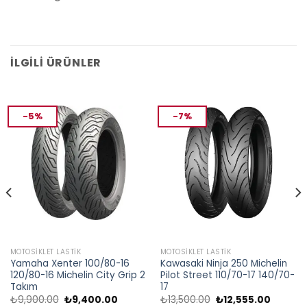
İLGILI ÜRÜNLER
-5%
-7%
MOTOSIKLET LASTIK
MOTOSIKLET LASTIK
Yamaha Xenter 100/80-16
Kawasaki Ninja 250 Michelin
120/80-16 Michelin City Grip 2
Pilot Street 110/70-17 140/70-
Takım
17
Orijinal
Şu
Orijinal
Şu
₺
9,900.00
₺
9,400.00
₺
13,500.00
₺
12,555.00