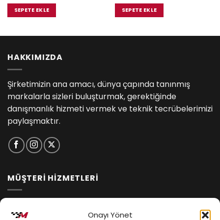
fiyat:
andaki
fiyat:
andaki
₺9,900.00.
fiyat:
₺13,500.00.
fiyat:
SEPETE EKLE
SEPETE EKLE
.00.
₺9,400.00.
₺12,555.
HAKKIMIZDA
Şirketimizin ana amacı, dünya çapında tanınmış
markalarla sizleri buluşturmak, gerektiğinde
danışmanlık hizmeti vermek ve teknik tecrübelerimizi
paylaşmaktır.
MÜŞTERİ HİZMETLERİ
İptal ve İade Koşulları
Onayı Yönet