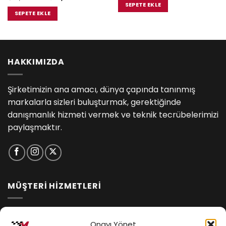
₺11,500.00.
fiyat:
fiyat:
andaki
SEPETE EKLE
5.00.
₺10,695.
₺13,500.00.
fiyat:
SEPETE EKLE
₺12,555.00.
HAKKIMIZDA
Şirketimizin ana amacı, dünya çapında tanınmış
markalarla sizleri buluşturmak, gerektiğinde
danışmanlık hizmeti vermek ve teknik tecrübelerimizi
paylaşmaktır.
MÜŞTERİ HİZMETLERİ
İptal ve İade Koşulları
Onayı Yönet