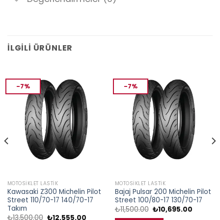
İLGILI ÜRÜNLER
-7%
-7%
MOTOSIKLET LASTIK
MOTOSIKLET LASTIK
Kawasaki Z300 Michelin Pilot
Bajaj Pulsar 200 Michelin Pilot
Street 110/70-17 140/70-17
Street 100/80-17 130/70-17
Takım
Orijinal
Şu
₺
11,500.00
₺
10,695.00
fiyat:
andaki
Orijinal
Şu
₺
13,500.00
₺
12,555.00