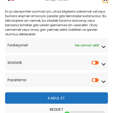
Kargo ve Teslimat
En iyi deneyimleri sunmak için, cihaz bilgilerini saklamak ve/veya
Kişisel Verilerin Korunması
bunlara erişmek amacıyla çerezler gibi teknolojiler kullanıyoruz. Bu
teknolojilere izin vermek, bu sitedeki tarama davranışı veya
Mesafeli Satış Sözleşmesi
benzersiz kimlikler gibi verileri işlememize izin verecektir. Onay
vermemek veya onayı geri çekmek, belirli özellikleri ve işlevleri
olumsuz etkileyebilir.
YARDIM
Fonksiyonel
Her zaman aktif
Müşteri Hizmetleri
Sipariş Takibi
İstatistik
İstatist
Sıkça Sorulan Sorular
Pazarlama
Pazarl
KABUL ET
REDDET
Bu site, size daha iyi bir tarama deneyimi sunmak için