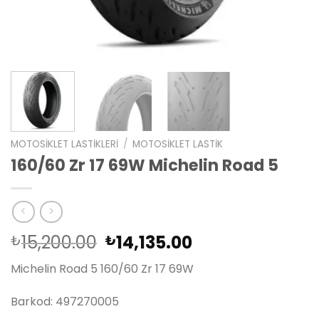
MOTOSIKLET LASTIKLERI
/
MOTOSIKLET LASTIK
160/60 Zr 17 69W Michelin Road 5
Orijinal
Şu
15,200.00
14,135.00
₺
₺
fiyat:
andaki
Michelin Road 5 160/60 Zr 17 69W
₺15,200.00.
fiyat:
₺14,135.00.
Barkod: 497270005