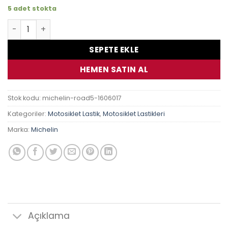
5 adet stokta
160/60 Zr 17 69W Michelin Road 5 adet
SEPETE EKLE
HEMEN SATIN AL
Stok kodu:
michelin-road5-1606017
Kategoriler:
Motosiklet Lastik
,
Motosiklet Lastikleri
Marka:
Michelin
Açıklama