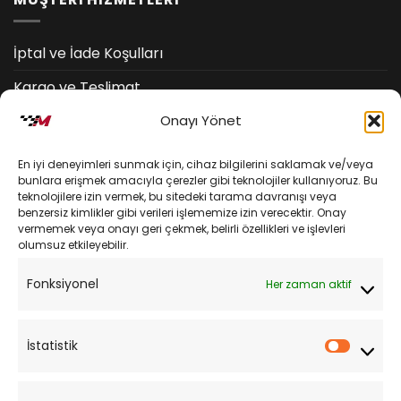
İptal ve İade Koşulları
Kargo ve Teslimat
Onayı Yönet
Kişisel Verilerin Korunması
Mesafeli Satış Sözleşmesi
En iyi deneyimleri sunmak için, cihaz bilgilerini saklamak ve/veya
bunlara erişmek amacıyla çerezler gibi teknolojiler kullanıyoruz. Bu
teknolojilere izin vermek, bu sitedeki tarama davranışı veya
YARDIM
benzersiz kimlikler gibi verileri işlememize izin verecektir. Onay
vermemek veya onayı geri çekmek, belirli özellikleri ve işlevleri
olumsuz etkileyebilir.
Müşteri Hizmetleri
Fonksiyonel
Her zaman aktif
Sipariş Takibi
Sıkça Sorulan Sorular
İstatistik
İstatist