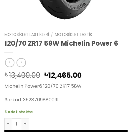
MOTOSIKLET LASTIKLERI
/
MOTOSIKLET LASTIK
120/70 ZR17 58W Michelin Power 6
Orijinal
Şu
13,400.00
12,465.00
₺
₺
fiyat:
andaki
Michelin Power6 120/70 ZR17 58W
₺13,400.00.
fiyat:
₺12,465.00.
Barkod: 3528709880091
5 adet stokta
120/70 ZR17 58W Michelin Power 6 adet