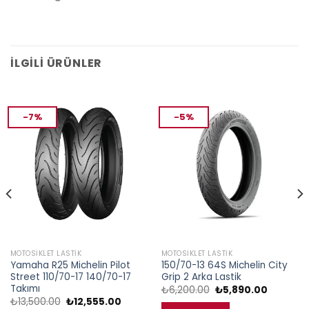
İLGILI ÜRÜNLER
-7%
-5%
MOTOSIKLET LASTIK
MOTOSIKLET LASTIK
Yamaha R25 Michelin Pilot
150/70-13 64S Michelin City
Street 110/70-17 140/70-17
Grip 2 Arka Lastik
Takımı
Orijinal
Şu
₺
6,200.00
₺
5,890.00
fiyat:
andaki
Orijinal
Şu
₺
13,500.00
₺
12,555.00
₺6,200.00.
fiyat: