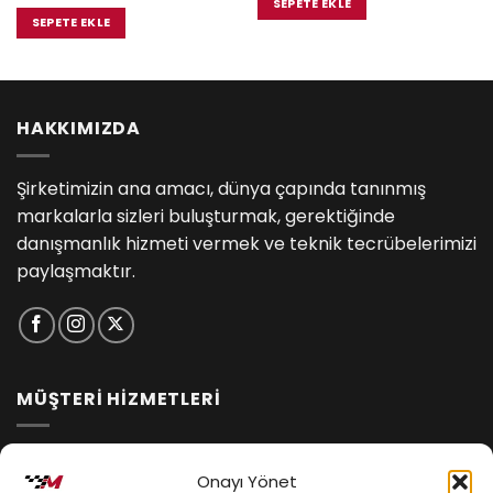
i
fiyat:
andaki
SEPETE EKLE
₺5,890.0
₺13,500.00.
fiyat:
SEPETE EKLE
5.00.
₺12,555.00.
HAKKIMIZDA
Şirketimizin ana amacı, dünya çapında tanınmış
markalarla sizleri buluşturmak, gerektiğinde
danışmanlık hizmeti vermek ve teknik tecrübelerimizi
paylaşmaktır.
MÜŞTERİ HİZMETLERİ
İptal ve İade Koşulları
Onayı Yönet