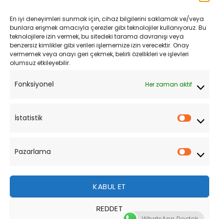
Kargo ve Teslimat
En iyi deneyimleri sunmak için, cihaz bilgilerini saklamak ve/veya
Kişisel Verilerin Korunması
bunlara erişmek amacıyla çerezler gibi teknolojiler kullanıyoruz. Bu
teknolojilere izin vermek, bu sitedeki tarama davranışı veya
Mesafeli Satış Sözleşmesi
benzersiz kimlikler gibi verileri işlememize izin verecektir. Onay
vermemek veya onayı geri çekmek, belirli özellikleri ve işlevleri
olumsuz etkileyebilir.
YARDIM
Fonksiyonel
Her zaman aktif
Müşteri Hizmetleri
Sipariş Takibi
İstatistik
İstatist
Sıkça Sorulan Sorular
Pazarlama
Pazarl
KABUL ET
REDDET
Bu site, size daha iyi bir tarama deneyimi sunmak için
WhatsApp Destek