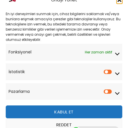
Kargo ve Teslimat
En iyi deneyimleri sunmak için, cihaz bilgilerini saklamak ve/veya
Kişisel Verilerin Korunması
bunlara erişmek amacıyla çerezler gibi teknolojiler kullanıyoruz. Bu
teknolojilere izin vermek, bu sitedeki tarama davranışı veya
Mesafeli Satış Sözleşmesi
benzersiz kimlikler gibi verileri işlememize izin verecektir. Onay
vermemek veya onayı geri çekmek, belirli özellikleri ve işlevleri
olumsuz etkileyebilir.
YARDIM
Fonksiyonel
Her zaman aktif
Müşteri Hizmetleri
Sipariş Takibi
İstatistik
İstatist
Sıkça Sorulan Sorular
Pazarlama
Pazarl
KABUL ET
REDDET
Bu site, size daha iyi bir tarama deneyimi sunmak için