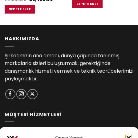
₺18,800.00.
fiyat:
fiyat:
andaki
SEPETE EKLE
5.00.
₺17,485
₺9,900.00.
fiyat:
SEPETE EKLE
₺9,400.00.
HAKKIMIZDA
Şirketimizin ana amacı, dünya çapında tanınmış
markalarla sizleri buluşturmak, gerektiğinde
danışmanlık hizmeti vermek ve teknik tecrübelerimizi
paylaşmaktır.
MÜŞTERİ HİZMETLERİ
İptal ve İade Koşulları
Onayı Yönet