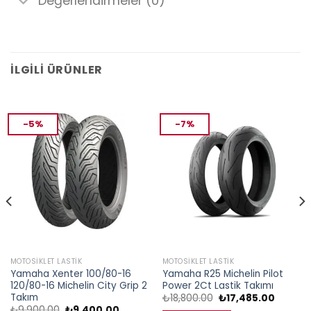
Değerlendirmeler (0)
İLGILI ÜRÜNLER
-5%
-7%
MOTOSIKLET LASTIK
MOTOSIKLET LASTIK
Yamaha Xenter 100/80-16
Yamaha R25 Michelin Pilot
120/80-16 Michelin City Grip 2
Power 2Ct Lastik Takımı
Takım
Orijinal
Şu
₺
18,800.00
₺
17,485.00
i
fiyat:
andaki
Orijinal
Şu
₺
9,900.00
₺
9,400.00