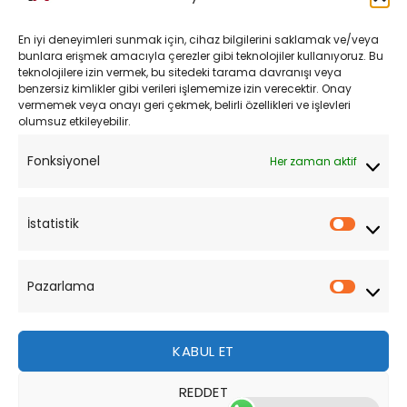
Kargo ve Teslimat
En iyi deneyimleri sunmak için, cihaz bilgilerini saklamak ve/veya
Kişisel Verilerin Korunması
bunlara erişmek amacıyla çerezler gibi teknolojiler kullanıyoruz. Bu
teknolojilere izin vermek, bu sitedeki tarama davranışı veya
Mesafeli Satış Sözleşmesi
benzersiz kimlikler gibi verileri işlememize izin verecektir. Onay
vermemek veya onayı geri çekmek, belirli özellikleri ve işlevleri
olumsuz etkileyebilir.
YARDIM
Fonksiyonel
Her zaman aktif
Müşteri Hizmetleri
Sipariş Takibi
İstatistik
İstatist
Sıkça Sorulan Sorular
Pazarlama
Pazarl
KABUL ET
REDDET
Bu site, size daha iyi bir tarama deneyimi sunmak için