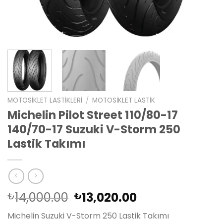
MOTOSIKLET LASTIKLERI
/
MOTOSIKLET LASTIK
Michelin Pilot Street 110/80-17
140/70-17 Suzuki V-Storm 250
Lastik Takımı
Orijinal
Şu
14,000.00
13,020.00
₺
₺
fiyat:
andaki
Michelin Suzuki V-Storm 250 Lastik Takımı
₺14,000.00.
fiyat: