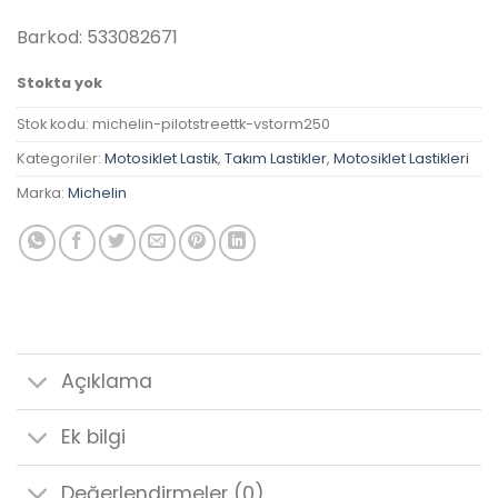
₺13,020.00.
Barkod: 533082671
Stokta yok
Stok kodu:
michelin-pilotstreettk-vstorm250
Kategoriler:
Motosiklet Lastik
,
Takım Lastikler
,
Motosiklet Lastikleri
Marka:
Michelin
Açıklama
Ek bilgi
Değerlendirmeler (0)