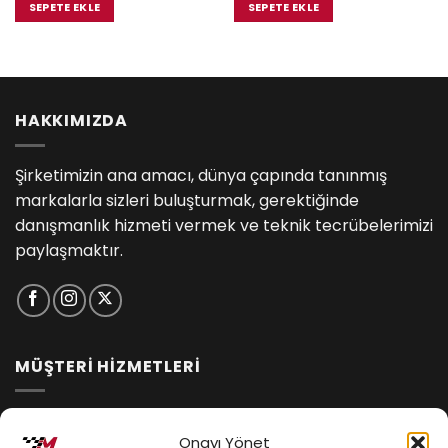
₺18,800.00.
fiyat:
₺5,700.00.
fiyat:
SEPETE EKLE
SEPETE EKLE
.00.
₺17,485.00.
₺5,415.00
HAKKIMIZDA
Şirketimizin ana amacı, dünya çapında tanınmış
markalarla sizleri buluşturmak, gerektiğinde
danışmanlık hizmeti vermek ve teknik tecrübelerimizi
paylaşmaktır.
MÜŞTERİ HİZMETLERİ
İptal ve İade Koşulları
Onayı Yönet