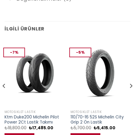
İLGILI ÜRÜNLER
-7%
-5%
MOTOSIKLET LASTIK
MOTOSIKLET LASTIK
Ktm Duke200 Michelin Pilot
110/70-16 52S Michelin City
Power 2Ct Lastik Takımı
Grip 2 Ön Lastik
Orijinal
Şu
Orijinal
Şu
₺
18,800.00
₺
17,485.00
₺
5,700.00
₺
5,415.00
fiyat:
andaki
fiyat:
andaki