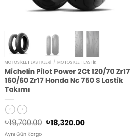
MOTOSIKLET LASTIKLERI
/
MOTOSIKLET LASTIK
Michelin Pilot Power 2Ct 120/70 Zr17
160/60 Zr17 Honda Nc 750 S Lastik
Takımı
Orijinal
Şu
19,700.00
18,320.00
₺
₺
fiyat:
andaki
Aynı Gün Kargo
₺19,700.00.
fiyat: