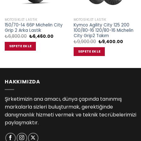
MOTOSIKLET LASTIK
MOTOSIKLET LASTIK
150/70-14 66P Michelin City
Kymco Agility City 125 200
Grip 2 Arka Lastik
100/80-16 120/80-16 Michelin
City Grip2 Takım
Orijinal
Şu
₺
6,800.00
₺
6,460.00
fiyat:
andaki
Orijinal
Şu
₺
9,900.00
₺
9,400.00
₺6,800.00.
fiyat:
fiyat:
andaki
SEPETE EKLE
.00.
₺6,460.00.
₺9,900.00.
fiyat:
SEPETE EKLE
₺9,400.
HAKKIMIZDA
Şirketimizin ana amacı, dünya çapında tanınmış
markalarla sizleri buluşturmak, gerektiğinde
danışmanlık hizmeti vermek ve teknik tecrübelerimizi
paylaşmaktır.