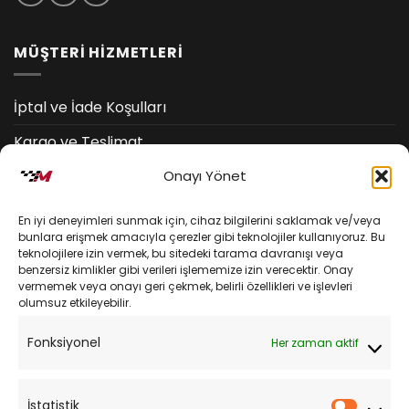
MÜŞTERİ HİZMETLERİ
İptal ve İade Koşulları
Kargo ve Teslimat
Onayı Yönet
Kişisel Verilerin Korunması
Mesafeli Satış Sözleşmesi
En iyi deneyimleri sunmak için, cihaz bilgilerini saklamak ve/veya
bunlara erişmek amacıyla çerezler gibi teknolojiler kullanıyoruz. Bu
teknolojilere izin vermek, bu sitedeki tarama davranışı veya
YARDIM
benzersiz kimlikler gibi verileri işlememize izin verecektir. Onay
vermemek veya onayı geri çekmek, belirli özellikleri ve işlevleri
olumsuz etkileyebilir.
Müşteri Hizmetleri
Fonksiyonel
Her zaman aktif
Sipariş Takibi
Sıkça Sorulan Sorular
İstatistik