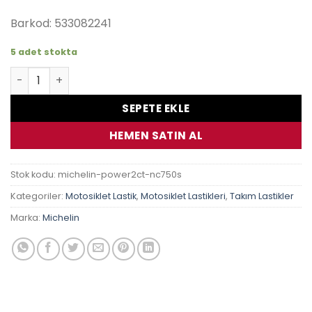
₺18,320.00.
Barkod: 533082241
5 adet stokta
Michelin Pilot Power 2Ct 120/70 Zr17 160/60 Zr17 Honda Nc
SEPETE EKLE
HEMEN SATIN AL
Stok kodu:
michelin-power2ct-nc750s
Kategoriler:
Motosiklet Lastik
,
Motosiklet Lastikleri
,
Takım Lastikler
Marka:
Michelin